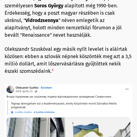
személyesen
Soros György
alapított még 1990-ben.
Érdekesség, hogy a poszt magyar részében is csak
ukránul, "
Vidrodzsennya
" néven emlegetik az
alapítványt, holott minden nemzetközi fórumon a jól
bevált "Renaissance" nevet használják.
Olekszandr Szuskóval egy másik nyílt levelet is aláírtak
közösen: ebben a szlovák népnek köszönték meg azt a 3,5
millió dollárt, amit lőszervásárlásra gyűjtöttek nekik
4
északi szomszédaink.