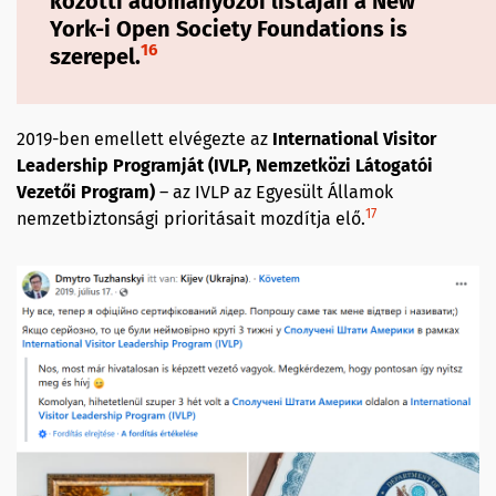
közötti adományozói listáján a New
York-i
Open Society Foundations
is
16
szerepel.
2019-ben emellett elvégezte az
International Visitor
Leadership Programját (IVLP, Nemzetközi Látogatói
Vezetői Program)
– az IVLP az Egyesült Államok
17
nemzetbiztonsági prioritásait mozdítja elő.