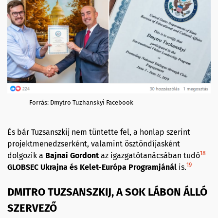
Forrás: Dmytro Tuzhanskyi Facebook
És bár Tuzsanszkij nem tüntette fel, a honlap szerint
projektmenedzserként, valamint ösztöndíjasként
18
dolgozik a
Bajnai Gordont
az igazgatótanácsában tudó
19
GLOBSEC Ukrajna és Kelet-Európa Programjánál
is.
DMITRO TUZSANSZKIJ, A SOK LÁBON ÁLLÓ
SZERVEZŐ