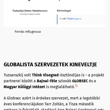
Forrás: mfa.gov.ua
GLOBALISTA SZERVEZETEK KINEVELTJE
Tuzsanszkij volt
Think Visegrad
-ösztöndíjas is – a projekt
partnerei között a
Bajnai-féle
szlovák
GLOBSEC
és a
12
Magyar Külügyi Intézet
is megtalálható.
A Globsec azért is érdekes szervezet, mert a legutóbbi
éves konferenciájukon Tarr Zoltán, a Tisza második
embere is felszólalt, ráadásul épp Bajnai Gordonnal egy