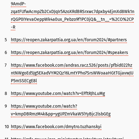
9AmdP-
zqatFUfwAcmpZb2CxDJqIr5AzoXRdBRSrxwc7dpxby4EjmXd8Wk1n
rQGP0IYevaOeppWk4a0ux_Pebzo9f1PC0jQ&__tn__=%2CO%2CP
-R
5
https://reopen.zakarpattia.org.ua/en/forum2024/#partners
6
https://reopen.zakarpattia.org.ua/en/forum2024/#speakers
7
https://www.facebook.com/andras.racz.526/posts/pfbid022hz
ntNWgoEd5Jg5EXadVYM2Qz16LmtYPho7SrsWWoaaHGtTGjavwJU
P5mSSECgE8l
8
https://www.youtube.com/watch?v=EFftRJhLuMg
9
https://www.youtube.com/watch?
v=kmpDBRmzM4k&pp=ygUPZmVkaW5lYyBjc2lsbGEg
10
https://www.facebook.com/dmytro.tuzhanskyi