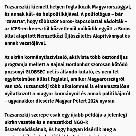
Tuzsanszkij kiemelt helyen foglalkozik Magyarországgal,
és annak kül- és belpolitikájával. A politológus – bár
"zavarta", hogy többször Soros-kapcsolattal vádolták –
az ICES-en keresztül közvetlenül működik együtt a Soros
által alapított Nemzetközi Újjászületés Alapítvánnyal és
annak vezetőjével.
Az ukrán kormánytisztviselő, aktivista több ösztöndíjas
programja mellett a Bajnai Gordonhoz szorosan kötődő
pozsonyi GLOBSEC-nél is állandó kutató, és nem fél
egyértelműen állást foglalni, amikor Magyarországról
van szó. Tuzsanszkij több alkalommal is elmarasztalóan
nyilatkozott a magyar kormányról és annak politikájáról
– ugyanakkor dicsérte Magyar Pétert 2024 nyarán.
Tuzsanszkij szerepe csak egy újabb példája a jelenlegi
ukrán vezetés és a nemzetközi NGO-k
összefonódásának, és hogy hogyan kísérlik meg a