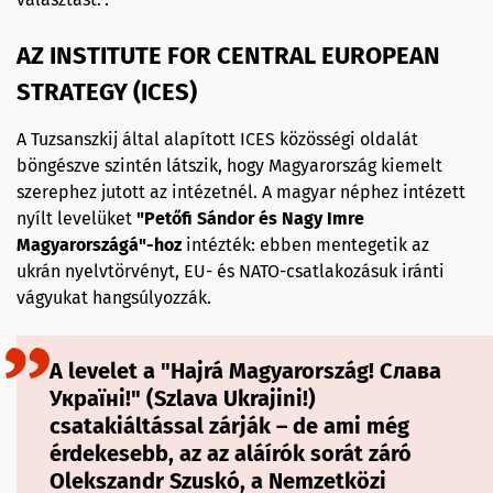
AZ INSTITUTE FOR CENTRAL EUROPEAN
STRATEGY (ICES)
A Tuzsanszkij által alapított ICES közösségi oldalát
böngészve szintén látszik, hogy Magyarország kiemelt
szerephez jutott az intézetnél. A magyar néphez intézett
nyílt levelüket
"Petőfi Sándor és Nagy Imre
Magyarországá"-hoz
intézték: ebben mentegetik az
ukrán nyelvtörvényt, EU- és NATO-csatlakozásuk iránti
vágyukat hangsúlyozzák.
A levelet a "Hajrá Magyarország! Слава
Україні!" (Szlava Ukrajini!)
csatakiáltással zárják – de ami még
érdekesebb, az az aláírók sorát záró
Olekszandr Szuskó
,
a Nemzetközi