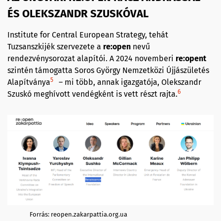
ÉS OLEKSZANDR SZUSKÓVAL
Institute for Central European Strategy, tehát
Tuzsanszkijék szervezete a
re:open
nevű
rendezvénysorozat alapítói. A 2024 novemberi
re:opent
szintén támogatta Soros György Nemzetközi Újjászületés
5
Alapítványa
– mi több, annak igazgatója, Olekszandr
6
Szuskó meghívott vendégként is vett részt rajta.
Forrás: reopen.zakarpattia.org.ua