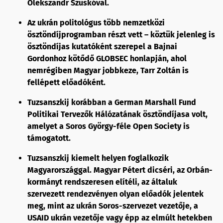
Olekszandr Szuskóval.
Az ukrán politológus több nemzetközi
ösztöndíjprogramban részt vett – köztük jelenleg is
ösztöndíjas kutatóként szerepel a Bajnai
Gordonhoz kötődő GLOBSEC honlapján, ahol
nemrégiben Magyar jobbkeze, Tarr Zoltán is
fellépett előadóként.
Tuzsanszkij korábban a German Marshall Fund
Politikai Tervezők Hálózatának ösztöndíjasa volt,
amelyet a Soros György-féle Open Society is
támogatott.
Tuzsanszkij kiemelt helyen foglalkozik
Magyarországgal. Magyar Pétert dicséri, az Orbán-
kormányt rendszeresen elítéli, az általuk
szervezett rendezvényen olyan előadók jelentek
meg, mint az ukrán Soros-szervezet vezetője, a
USAID ukrán vezetője vagy épp az elmúlt hetekben