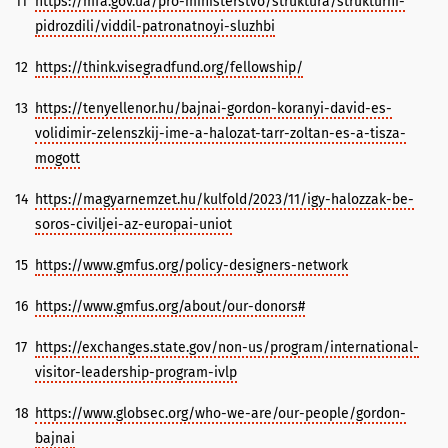
11
https://mfa.gov.ua/pro-ministerstvo/struktura/strukturni-
pidrozdili/viddil-patronatnoyi-sluzhbi
12
https://think.visegradfund.org/fellowship/
13
https://tenyellenor.hu/bajnai-gordon-koranyi-david-es-
volidimir-zelenszkij-ime-a-halozat-tarr-zoltan-es-a-tisza-
mogott
14
https://magyarnemzet.hu/kulfold/2023/11/igy-halozzak-be-
soros-civiljei-az-europai-uniot
15
https://www.gmfus.org/policy-designers-network
16
https://www.gmfus.org/about/our-donors#
17
https://exchanges.state.gov/non-us/program/international-
visitor-leadership-program-ivlp
18
https://www.globsec.org/who-we-are/our-people/gordon-
bajnai