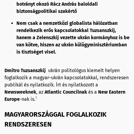
botrányt okozó Rácz András baloldali
biztonságpolitikai szakértő
Nem csak a nemzetközi globalista hálózatban
rendelkezik erős kapcsolatokkal Tuzsanszkij,
hanem a Zelenszkij vezette ukrán kormányhoz is be
van kötve, hiszen az ukrán külügyminisztériumban
is tisztséget visel.
Dmitro Tuzsanszkij
ukrán politológus kiemelt helyen
foglalkozik a magyar–ukrán kapcsolatokkal, rendszeresen
publikál és nyilatkozik. Írt és nyilatkozott a
Newsweeknek
, az
Atlantic Councilnak
és a
New Eastern
1
Europe
-nak is.
MAGYARORSZÁGGAL FOGLALKOZIK
RENDSZERESEN