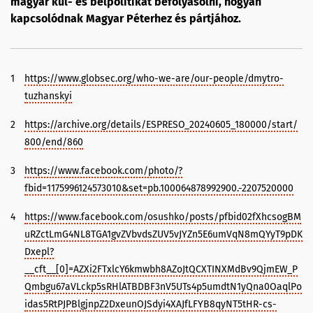
magyar kül- és belpolitikát befolyásolni, hogyan
kapcsolódnak Magyar Péterhez és pártjához.
1
https://www.globsec.org/who-we-are/our-people/dmytro-
tuzhanskyi
2
https://archive.org/details/ESPRESO_20240605_180000/start/
800/end/860
3
https://www.facebook.com/photo/?
fbid=1175996124573010&set=pb.100064878992900.-2207520000
4
https://www.facebook.com/osushko/posts/pfbid02fXhcsogBM
uRZctLmG4NL8TGA1gvZVbvdsZUV5vJYZn5E6umVqN8mQYyT9pDK
Dxepl?
__cft__[0]=AZXi2FTxlcY6kmwbh8AZoJtQCXTINXMdBv9QjmEW_P
Qmbgu67aVLckp5sRHlATBDBF3nV5UTs4p5umdtN1yQna0OaqlPo
idas5RtPJPBlgjnpZ2DxeunOJSdyi4XAJfLFYB8qyNT5tHR-cs-