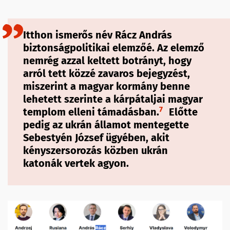
Itthon ismerős név
Rácz András
biztonságpolitikai elemzőé. Az elemző
nemrég azzal keltett botrányt, hogy
arról tett közzé zavaros bejegyzést,
miszerint a magyar kormány benne
lehetett szerinte a kárpátaljai magyar
7
templom elleni támadásban.
Előtte
pedig az ukrán államot mentegette
Sebestyén József ügyében, akit
kényszersorozás közben ukrán
katonák vertek agyon.