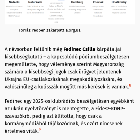
Forrás: reopen.zakarpattia.org.ua
A névsorban feltűnik még
Fedinec Csilla
kárpátaljai
kisebbségkutató – a kapcsolódó pódiumbeszélgetésen
megemlítette, hogy véleménye szerint Magyarország
számára a kisebbségi jogok csak ürügyet jelentenek
Ukrajna EU-csatlakozásának megakadályozására, és
8
valószínűleg a kulisszák mögött más kérések is vannak.
Fedinec egy 2025-ös klubrádiós beszélgetésen egyébként
az ukrán nyelvtörvényt is mentegette, a Fidesz-KDNP-
szavazókról pedig azt állította, hogy csak a
kormánymédiából tájékozódnak, és ezért nincsenek
9
értelmes viták.