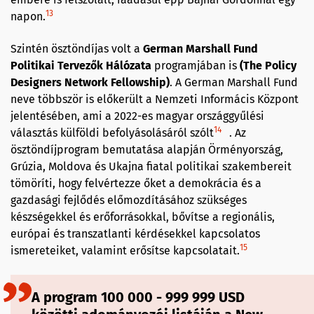
13
napon.
Szintén ösztöndíjas volt a
German Marshall Fund
Politikai Tervezők Hálózata
programjában is
(The Policy
Designers Network Fellowship)
. A German Marshall Fund
neve többször is előkerült a Nemzeti Informácis Központ
jelentésében, ami a 2022-es magyar országgyűlési
14
választás külföldi befolyásolásáról szólt
. Az
ösztöndíjprogram bemutatása alapján Örményország,
Grúzia, Moldova és Ukajna fiatal politikai szakembereit
tömöríti, hogy felvértezze őket a demokrácia és a
gazdasági fejlődés előmozdításához szükséges
készségekkel és erőforrásokkal, bővítse a regionális,
európai és transzatlanti kérdésekkel kapcsolatos
15
ismereteiket, valamint erősítse kapcsolatait.
A program 100 000 - 999 999 USD