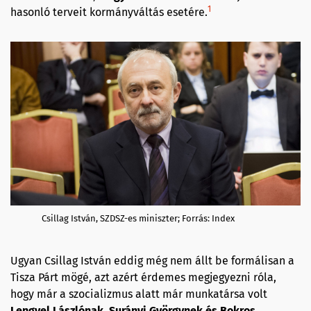
1
hasonló terveit kormányváltás esetére.
Csillag István, SZDSZ-es miniszter; Forrás: Index
Ugyan Csillag István eddig még nem állt be formálisan a
Tisza Párt mögé, azt azért érdemes megjegyezni róla,
hogy már a szocializmus alatt már munkatársa volt
Lengyel Lászlónak, Surányi Györgynek és Bokros