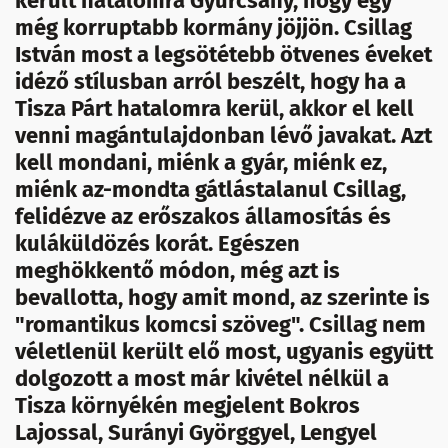
került hatalomra Gyurcsány, hogy egy
még korruptabb kormány jöjjön. Csillag
István most a legsötétebb ötvenes éveket
idéző stílusban arról beszélt, hogy ha a
Tisza Párt hatalomra kerül, akkor el kell
venni magántulajdonban lévő javakat. Azt
kell mondani, miénk a gyár, miénk ez,
miénk az-mondta gátlástalanul Csillag,
felidézve az erőszakos államosítás és
kuláküldözés korát. Egészen
meghökkentő módon, még azt is
bevallotta, hogy amit mond, az szerinte is
"romantikus komcsi szöveg". Csillag nem
véletlenül került elő most, ugyanis együtt
dolgozott a most már kivétel nélkül a
Tisza környékén megjelent Bokros
Lajossal, Surányi Györggyel, Lengyel