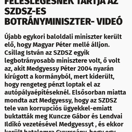
FELESLEGESNEK TARTJA AZ
SZDSZ-ES
BOTRÁNYMINISZTER- VIDEÓ
Újabb egykori baloldali miniszter került
elő, hogy Magyar Péter mellé álljon.
Csillag István az SZDSZ egyik
legbotrányosabb minisztere volt, ő volt
az, akit Medgyessy Péter 2004 nyarán
kirúgott a kormányból, mert kiderült,
hogy rengeteg pénzt loptak el az
autópályaépítéseknél. Elsősorban miatta
mondta azt Medgyessy, hogy az SZDSZ
tele van korrupciós ügyekkel-emiatt
buktatták meg Kuncze Gábor és Lendvai
Ildikó vezetésével Medgyessyt , és ekkor