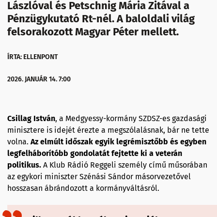
Lászlóval és Petschnig Mária Zitával a
Pénzügykutató Rt-nél. A baloldali világ
felsorakozott Magyar Péter mellett.
ÍRTA: ELLENPONT
2026. JANUÁR 14. 7:00
Csillag István
, a Medgyessy-kormány SZDSZ-es gazdasági
minisztere is idejét érezte a megszólalásnak, bár ne tette
volna.
Az elmúlt időszak egyik legrémisztőbb és egyben
legfelháborítóbb gondolatát fejtette ki a veterán
politikus.
A Klub Rádió Reggeli személy című műsorában
az egykori miniszter Szénási Sándor másorvezetővel
hosszasan ábrándozott a kormányváltásról.