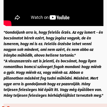
"Gondoljunk arra is, hogy felelős őrzés. Az egy ismert - én
bocsánatot kérek ezért, hogy jogász vagyok, de én
ismerem, hogy mi is ez. Felelős őrzésbe lehet venni
nagyon sok mindent, ami nem azért, és nem abba az
irányba működik, ahova kellene tartania."
"A visszaszerzés azt is jelenti, és bocsánat, hogy ilyen
romantikus komcsi szöveget fogok mondani: hogy miénk
a gyár. Hogy miénk ez, vagy miénk az. Abban a
pillanatban másként fog tudni működni. Másként. Mert
ugye arra is gondoljanak hogy ez pazarolják. Hány
teljesen felesleges híd épült itt. Vagy még épülőben van.
Hány teljesen felesleges kórházfelújítást terveztek meg."