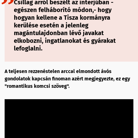
Csillag arról beszélt az interjúban -
egészen felháborító módon,- hogy
hogyan kellene a Tisza kormányra
kerülése esetén a jelenleg
magántulajdonban lévő javakat
elkobozni, ingatlanokat és gyárakat
lefoglalni.
A teljesen rezzenéstelen arccal elmondott ávós
gondolatok kapcsán finoman azért megjegyezte, ez egy
"romantikus komcsi szöveg".