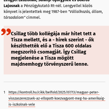
Lajosnak
a Pénzügykutató Rt-nél. Lengyellel közös
könyvet is jelentettek meg 1987-ben
"Vállalkozás, állam,
társadalom"
címmel.
Csillag több kollégája már hitet tett a
Tisza mellett, és a - hírek szerint - ők
készíthették elő a Tisza 600 oldalas
megszorító csomagját. Így Csillag
megjelenése a Tisza mögött
majdnemhogy törvényszerű lenne.
1
https://kontroll.hu/cikk/belfold/2025/07/13/magyar-peter-
visszaszerezzuek-az-ellopott-koezvagyont-meg-ha-amerikaig-
is-iszkolnak-vele