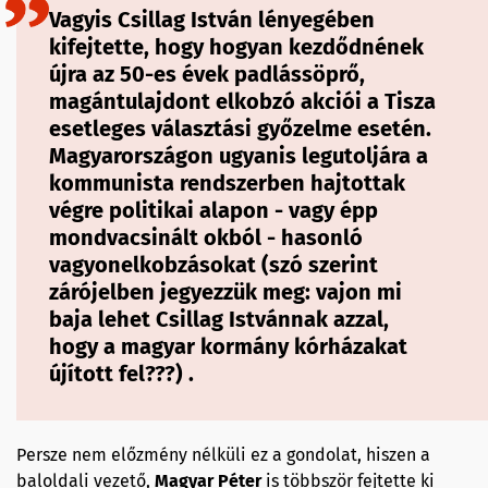
Vagyis Csillag István lényegében
kifejtette, hogy hogyan kezdődnének
újra az 50-es évek padlássöprő,
magántulajdont elkobzó akciói a Tisza
esetleges választási győzelme esetén.
Magyarországon ugyanis legutoljára a
kommunista rendszerben hajtottak
végre politikai alapon - vagy épp
mondvacsinált okból - hasonló
vagyonelkobzásokat (szó szerint
zárójelben jegyezzük meg: vajon mi
baja lehet Csillag Istvánnak azzal,
hogy a magyar kormány kórházakat
újított fel???) .
Persze nem előzmény nélküli ez a gondolat, hiszen a
baloldali vezető,
Magyar Péter
is többször fejtette ki