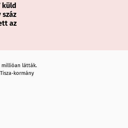
 küld
 száz
ett az
millióan látták.
a Tisza-kormány