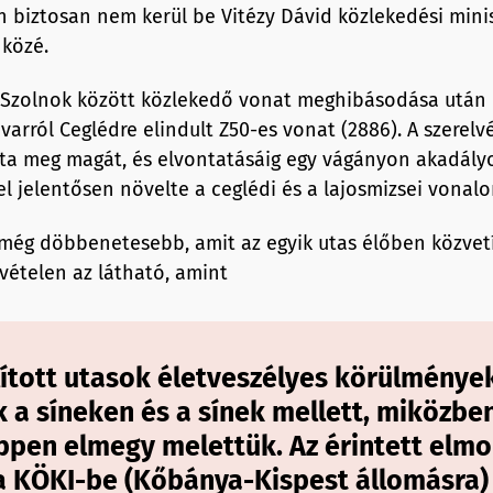
n biztosan nem kerül be Vitézy Dávid közlekedési mini
 közé.
 Szolnok között közlekedő vonat meghibásodása után 
varról Ceglédre elindult Z50-es vonat (2886). A szerel
dta meg magát, és elvontatásáig egy vágányon akadály
el jelentősen növelte a ceglédi és a lajosmizsei vonal
ég döbbenetesebb, amit az egyik utas élőben közvetí
lvételen az látható, amint
llított utasok életveszélyes körülménye
k a síneken és a sínek mellett, miközbe
ppen elmegy melettük. Az érintett elm
 a KÖKI-be (Kőbánya-Kispest állomásra)