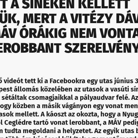
T A SÍNEKEN KELLETT
ÜK, MERT A VITÉZY DÁV
MÁV ÓRÁKIG NEM VONT
LEROBBANT SZERELVÉNY
ideót tett ki a Facebookra egy utas június 3
est állomás közelében az utasok a vasúti sí
 sétáltak csomagjaikkal a pályaudvar felé. Az
 hogy közben a másik vágányon egy vonat ment
sok mellett. A káoszt az okozta, hogy a Nyug
l Ceglédre tartó vonat lerobbant, a MÁV pedi
m tudta megoldani a helyzetet. Az egyik utas