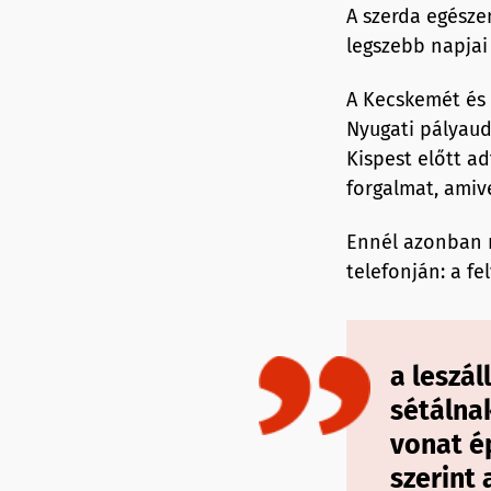
A szerda egésze
legszebb napjai
A Kecskemét és
Nyugati pályaud
Kispest előtt a
forgalmat, amiv
Ennél azonban m
telefonján: a fe
a leszá
sétálna
vonat é
szerint