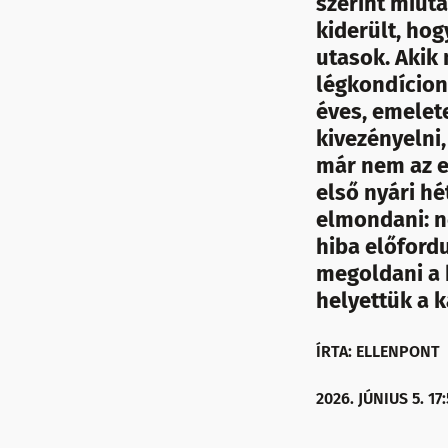
szerint miut
kiderült, hog
utasok. Akik 
légkondícion
éves, emelet
kivezényelni,
már nem az el
első nyári h
elmondani: n
hiba előfordu
megoldani a h
helyettük a 
ÍRTA: ELLENPONT
2026. JÚNIUS 5. 17: