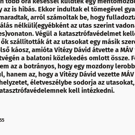
án több óra késéssel küldtek egy mentőmozd
y az is hibás. Ekkor indultak el tömegével gya
maradtak, arról számoltak be, hogy fulladozt
álás nélküli(egyébként az utas szerint vadon
es)vonaton. Végül a katasztrófavédelmet kell
 ők szállították át az utasokat egy másik szer
ső káosz, amióta Vitézy Dávid átvette a MÁV 
étvégén a balatoni közlekedés omlott össze. 
em az a botrányos, hogy egy mozdony lerobb
l, hanem az, hogy a Vitézy Dávid vezette MÁV
elyzetet, életveszélybe sodorja az utasokat,
katasztrófavédelemnek kell intézkedni.
55