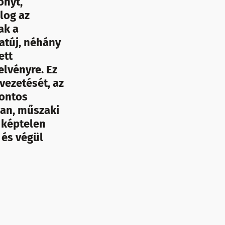
onyt,
log az
ak a
atúj, néhány
ett
elvényre. Ez
vezetését, az
Fontos
an, műszaki
 képtelen
 és végül