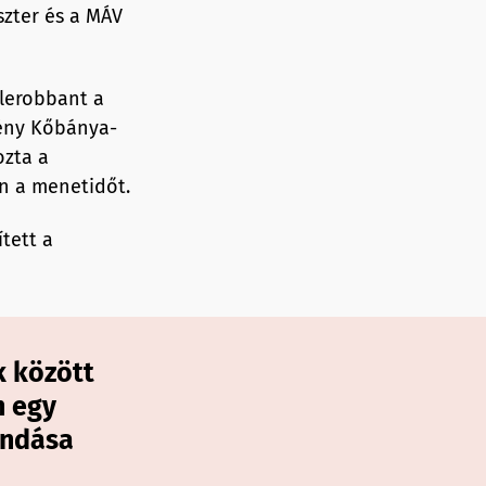
szter és a MÁV
lerobbant a
vény Kőbánya-
ozta a
on a menetidőt.
tett a
k között
n egy
ondása