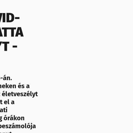
ID-
ATTA
T -
-án.
neken és a
 életveszélyt
 el a
ati
g órákon
 beszámolója