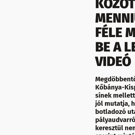
KÖZÖT
MENNI
FÉLE 
BE A 
VIDEÓ
Megdöbbentő v
Kőbánya-Kisp
sínek mellett
jól mutatja,
botladozó uta
pályaudvarró
keresztül ne