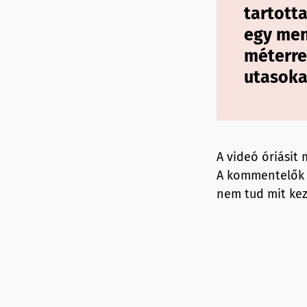
tartotta
egy men
méterre 
utasoka
A videó óriásit 
A kommentelők j
nem tud mit kez