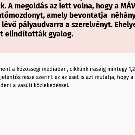
k. A megoldás az lett volna, hogy a MÁV
tőmozdonyt, amely bevontatja néhány
lévő pályaudvarra a szerelvényt. Ehely
t elindították gyalog.
ment a közösségi médiában, cikkünk írásáig mintegy 1,2 
elentős része szerint ez az eset is azt mutatja, hogy 
deni a vasúti közlekedéssel.