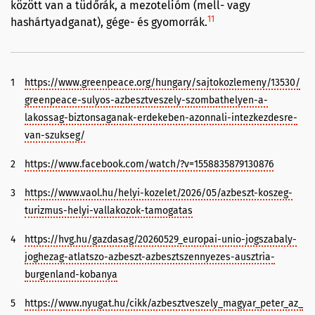
között van a tüdőrák, a mezotelióm (mell- vagy
11
hashártyadganat), gége- és gyomorrák.
1
https://www.greenpeace.org/hungary/sajtokozlemeny/13530/
greenpeace-sulyos-azbesztveszely-szombathelyen-a-
lakossag-biztonsaganak-erdekeben-azonnali-intezkezdesre-
van-szukseg/
2
https://www.facebook.com/watch/?v=1558835879130876
3
https://www.vaol.hu/helyi-kozelet/2026/05/azbeszt-koszeg-
turizmus-helyi-vallakozok-tamogatas
4
https://hvg.hu/gazdasag/20260529_europai-unio-jogszabaly-
joghezag-atlatszo-azbeszt-azbesztszennyezes-ausztria-
burgenland-kobanya
5
https://www.nyugat.hu/cikk/azbesztveszely_magyar_peter_az_