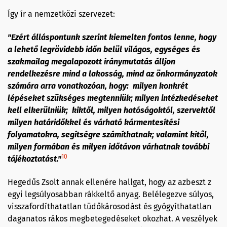
Így ír a nemzetközi szervezet:
"Ezért álláspontunk szerint kiemelten fontos lenne, hogy
a lehető legrövidebb időn belül világos, egységes és
szakmailag megalapozott iránymutatás álljon
rendelkezésre mind a lakosság, mind az önkormányzatok
számára arra vonatkozóan, hogy: milyen konkrét
lépéseket szükséges megtenniük; milyen intézkedéseket
kell elkerülniük; kiktől, milyen hatóságoktól, szervektől
milyen határidőkkel és várható kármentesítési
folyamatokra, segítségre számíthatnak; valamint kitől,
milyen formában és milyen időtávon várhatnak további
10
tájékoztatást."
Hegedűs Zsolt annak ellenére hallgat, hogy az azbeszt z
egyi legsúlyosabban rákkeltő anyag. Belélegezve súlyos,
visszafordíthatatlan tüdőkárosodást és gyógyíthatatlan
daganatos rákos megbetegedéseket okozhat. A veszélyek