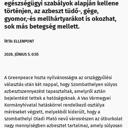
egészségügyi szabályok alapján kellene
történjen, az azbeszt tüdő-, gége,
gyomor,-és mellhártyarákot is okozhat,
sok más betegség mellett.
ÍRTA: ELLENPONT
2026. JÚNIUS 5. 0:55
A Greenpeace hozta nyilvánosságra az országgyűlési
választás után két nappal, hogy Szombathelyen súlyos
azbesztszennyezést tapasztaltak, amelyről aztán
bejelentést tettek a hatóságoknak. A Vas Vármegyei
Kormányhivatal hatáskörrel rendelkező osztálya
méréseket végzett, melyekből kiderült, hogy a
szombathelyi Oladi Plató nevű városrészen az útburkolat
nagy mennyiségben azbesztet tartalmaz, amely súlyosan