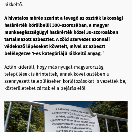
rákkeltő.
A hivatalos mérés szerint a levegő az osztrák lakossági
határérték körülbelül 300-szorosában, a magyar
munkaegészségügyi határérték közel 30-szorosában
tartalmazott azbesztet. A zöld szervezet azonnali
védekező lépéseket követelt, mivel az azbeszt
1
belélegezve 1-es kategóriájú rákkeltő anyag.
Aztán kiderült, hogy más nyugat-magyarországi
települések is érintettek, ennek következtében a
szennyezett településeken korlátozásokat is vezettek be,
közterületeket zártak el a bejárás elől.