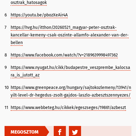
osztrak_hatosagok
6
https://youtu.be/pbozXeAir4A
7
https://hvg.hu/itthon/20260521_magyar-peter-osztrak-
kancellar-kemeny-csak-oszinte-allamfo-alexander-van-der-
bellen
8
https://www.facebook.com/watch/?v=2189639998497362
9
https://www.nyugat.hu/cikk/budapestre_veszprembe_kalocsa
ra_is_jutott_az
10
https://www.greenpeace.org/hungary/sajtokozlemeny/13941/n
yilt-level-dr-hegedus-zsolt-gajdos-laszlo-azbesztszennyezes/
11
https://www.webbeteg.hu/cikkek/egeszseges/19861/azbeszt
MEGOSZTOM