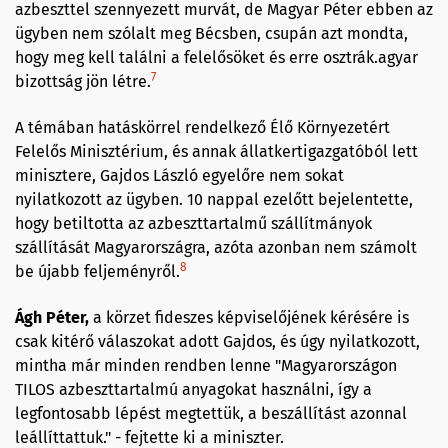
azbeszttel szennyezett murvát, de Magyar Péter ebben az
ügyben nem szólalt meg Bécsben, csupán azt mondta,
hogy meg kell találni a felelősöket és erre osztrák.agyar
7
bizottság jön létre.
A témában hatáskörrel rendelkező Élő Környezetért
Felelős Minisztérium, és annak állatkertigazgatóból lett
minisztere, Gajdos László egyelőre nem sokat
nyilatkozott az ügyben. 10 nappal ezelőtt bejelentette,
hogy betiltotta az azbeszttartalmű szállítmányok
szállítását Magyarországra, azóta azonban nem számolt
8
be újabb feljeményről.
Ágh Péter,
a körzet fideszes képviselőjének kérésére is
csak kitérő válaszokat adott Gajdos, és úgy nyilatkozott,
mintha már minden rendben lenne "Magyarországon
TILOS azbeszttartalmú anyagokat használni, így a
legfontosabb lépést megtettük, a beszállítást azonnal
leállíttattuk." - fejtette ki a miniszter.