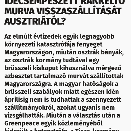
IDECSEMPÉSZETT RÁKKELTŐ
MURVA VISSZASZÁLLÍTÁSÁT
AUSZTRIÁTÓL?
Az elmúlt évtizedek egyik legnagyobb
környezeti katasztrófája fenyeget
Magyarországon, miután osztrák bányák,
az osztrák kormány tudtával egy
brüsszeli kiskaput kihasználva mérgező
azbesztet tartalmazó murvát szállítottak
Magyarországra. A magyar hatóságok a
brüsszeli szabályok miatt egészen idén
áprilisig nem is tudhattak a szennyezett
szállítmányokról, azokat ugyanis nem
vizsgálhatták. Miután a választás után a
Greenpeace egyik közleményéből