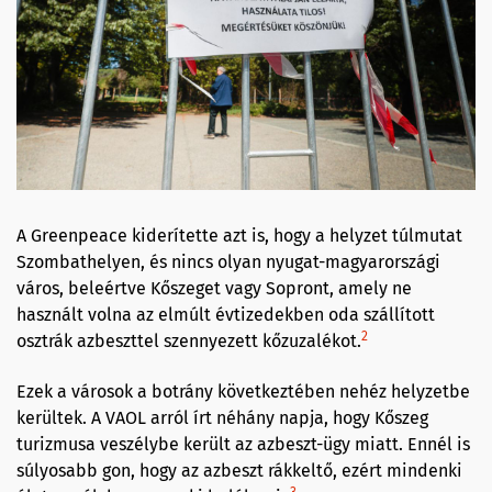
A Greenpeace kiderítette azt is, hogy a helyzet túlmutat
Szombathelyen, és nincs olyan nyugat-magyarországi
város, beleértve Kőszeget vagy Sopront, amely ne
használt volna az elmúlt évtizedekben oda szállított
2
osztrák azbeszttel szennyezett kőzuzalékot.
Ezek a városok a botrány következtében nehéz helyzetbe
kerültek. A VAOL arról írt néhány napja, hogy Kőszeg
turizmusa veszélybe került az azbeszt-ügy miatt. Ennél is
súlyosabb gon, hogy az azbeszt rákkeltő, ezért mindenki
3