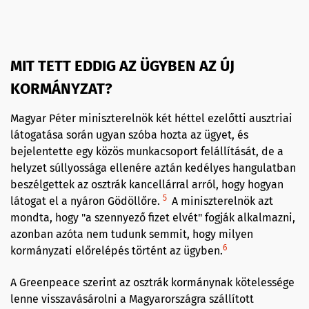
MIT TETT EDDIG AZ ÜGYBEN AZ ÚJ
KORMÁNYZAT?
Magyar Péter miniszterelnök két héttel ezelőtti ausztriai
látogatása során ugyan szóba hozta az ügyet, és
bejelentette egy közös munkacsoport felállítását, de a
helyzet súllyossága ellenére aztán kedélyes hangulatban
beszélgettek az osztrák kancellárral arról, hogy hogyan
5
látogat el a nyáron Gödöllőre.
A miniszterelnök azt
mondta, hogy "a szennyező fizet elvét" fogják alkalmazni,
azonban azóta nem tudunk semmit, hogy milyen
6
kormányzati előrelépés történt az ügyben.
A Greenpeace szerint az osztrák kormánynak kötelessége
lenne visszavásárolni a Magyarországra szállított