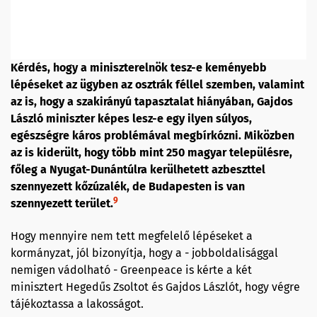
Kérdés, hogy a miniszterelnök tesz-e keményebb
lépéseket az ügyben az osztrák féllel szemben, valamint
az is, hogy a szakirányú tapasztalat hiányában, Gajdos
László miniszter képes lesz-e egy ilyen súlyos,
egészségre káros problémával megbírkózni. Miközben
az is kiderült, hogy több mint 250 magyar településre,
főleg a Nyugat-Dunántúlra kerülhetett azbeszttel
szennyezett kőzúzalék, de Budapesten is van
9
szennyezett terület.
Hogy mennyire nem tett megfelelő lépéseket a
kormányzat, jól bizonyítja, hogy a - jobboldalisággal
nemigen vádolható - Greenpeace is kérte a két
minisztert Hegedűs Zsoltot és Gajdos Lászlót, hogy végre
tájékoztassa a lakosságot.