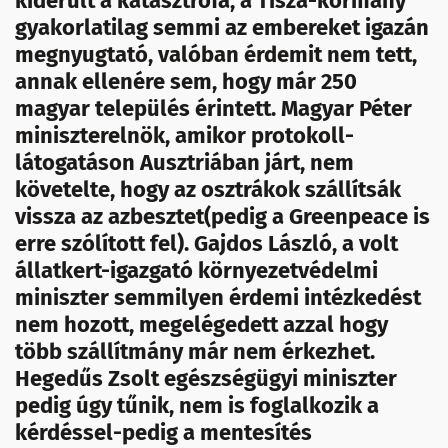
kiderült a katasztrófa, a Tisza-kormány
gyakorlatilag semmi az embereket igazán
megnyugtató, valóban érdemit nem tett,
annak ellenére sem, hogy már 250
magyar település érintett. Magyar Péter
miniszterelnök, amikor protokoll-
látogatáson Ausztriában járt, nem
követelte, hogy az osztrákok szállítsák
vissza az azbesztet(pedig a Greenpeace is
erre szólított fel). Gajdos László, a volt
állatkert-igazgató környezetvédelmi
miniszter semmilyen érdemi intézkedést
nem hozott, megelégedett azzal hogy
több szállítmány már nem érkezhet.
Hegedűs Zsolt egészségügyi miniszter
pedig úgy tűnik, nem is foglalkozik a
kérdéssel-pedig a mentesítés