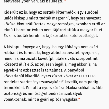
életveszélyben van, aki belélegzi.
Kiderült az is, hogy az osztrák kitermelők, egy európai
uniós kiskapu miatt tudták megtenni, hogy szennyezett
kőzúzalékot szállítottak Magyarországra, azonban erről az
elmúlt harminc évben nem tájékoztatták a magyar felet.
És ki is tudták kerülni a tájékoztatási kötelezettséget.
A kiskapu lényege az, hogy ha egy kőbánya nem azért
robbant és termel ki, hogy abból azbesztet nyerjen ki,
hanem sima zúzott követ (pl. utakra való szerpentinit
kőzetet) állít elő, az teljesen legális, még akkor is, ha
egyébként azbesztet is tartalmaz. A bányából
közvetlenül kikerülő, nyers zúzott követ az EU-s CLP-
rendelet szerint "nyersanyagként” kezelik, nem pedig
termékként. Emiatt a nyers kőzúzalékokra sokkal lazább
biztonsági és minőség-ellenőrzési szabályok
4
vonatkoznak, mint a gyári építőanyagokra.