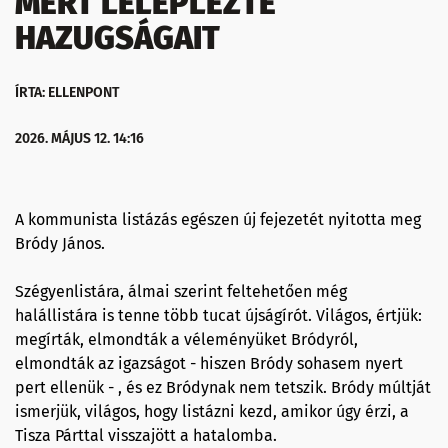
MERT LELEPLEZTE
HAZUGSÁGAIT
ÍRTA: ELLENPONT
2026. MÁJUS 12. 14:16
A kommunista listázás egészen új fejezetét nyitotta meg
Bródy János.
Szégyenlistára, álmai szerint feltehetően még
halállistára is tenne több tucat újságírót. Világos, értjük:
megírták, elmondták a véleményüket Bródyról,
elmondták az igazságot - hiszen Bródy sohasem nyert
pert ellenük - , és ez Bródynak nem tetszik. Bródy múltját
ismerjük, világos, hogy listázni kezd, amikor úgy érzi, a
Tisza Párttal visszajött a hatalomba.