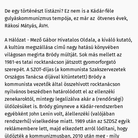
De egy történészt listázni? Ez nem is a Kádár-féle
gulyáskommunizmus tempója, ez már az ötvenes évek,
Rákosi Mátyás, ÁVH.
A Hálózat - Mező Gábor Hivatalos Oldala, a kiváló kutató,
A kultúra megszállása című nagy hatású könyvében
világosan megírta Bródy múltját. Sok más mellett az
1981-es tatai rocktanácson játszott gyomorforgató
szerepét. A SZOT-díjas (a kommunista Szakszervezetek
Országos Tanácsa díjával kitüntetett) Bródy a
kommunista vezetők által összehívott rocktanácson
nyilvános beszédben határolódott el az ellenzéki
zenekaroktól, mintegy legalizálva akár a (rendőrségi)
üldözésüket is. Bródy gúnyneve a Kádár-rendszerben
egyébként John Lenin volt, álellenzéki (valójában
rendszerhű) viselkedése miatt. 1989 után az SZDSZ egyik
reklámembere lett, majd elkezdett arról lódítani, hogy
üldözték a kommunizmusban, 2010 után meg - mily