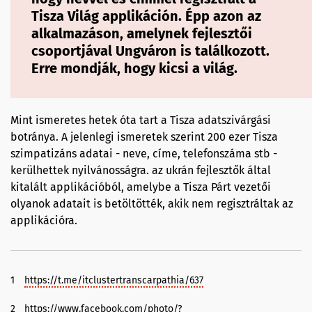
Tisza Világ applikáción. Épp azon az
alkalmazáson, amelynek fejlesztői
csoportjával Ungváron is találkozott.
Erre mondják, hogy kicsi a világ.
Mint ismeretes hetek óta tart a Tisza adatszivárgási
botránya. A jelenlegi ismeretek szerint 200 ezer Tisza
szimpatizáns adatai - neve, címe, telefonszáma stb -
kerülhettek nyilvánosságra. az ukrán fejlesztők által
kitalált applikációból, amelybe a Tisza Párt vezetői
olyanok adatait is betöltötték, akik nem regisztráltak az
applikációra.
1
https://t.me/itclustertranscarpathia/637
2
https://www.facebook.com/photo/?