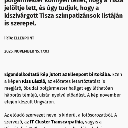
polgármester könnyen lehet, hogy a Tisza
jelöltje lett, és úgy tudjuk, hogy a
kiszivárgott Tisza szimpatizánsok listáján
is szerepel.
ÍRTA: ELLENPONT
2025. NOVEMBER 15. 17:03
Elgondolkodtató kép jutott az Ellenpont birtokába.
Ezen
a képen
Kiss László,
az előzetes letartóztatást is
megjáró, óbudai polgármester hallgat egy láthatóan
háborús témájú, ukrán nyelvű előadást. A kép november
elején készült Ungváron.
Az előadó szervezet neve is kiderül a fotósorozatból. A
szervező, az
IT Cluster Transcarpathia,
vagyis a