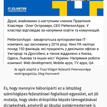
Az egyik alapító a Tisza Világot fejlesztő PeterssonApp
vezérigazgatója, Oleg Oszroverh
És, hogy mennyire háborúpárti ez a látszólag
számítógépes fejlesztéssel foglalkozó egyesület, azt jól
mutatja, hogy ukrán drónpilóta képzés támogatásával
dicsekednek, amelyről az óbudai polgármesternek is