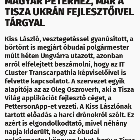
MAGYAR PÉTERHEZ, MÁR A
TISZA UKRÁN FEJLESZTŐIVEL
TÁRGYAL
Kiss László, vesztegetéssel gyanúsított, a
börtönt is megjárt óbudai polgármester
múlt héten Ungvárra utazott, azonban
arról elfelejtett beszámolni, hogy az IT
Cluster Transcarpathia képviselőivel is
felvette kapcsolatot. A szervezet egyik
alapítója az az Oleg Oszroverh, aki a Tisza
Világ applikációt fejlesztő céget, a
PettersonApp-et vezeti. A Kiss Lászlónak
tartott előadás a harci drónokról szólt. Ez
azért is elgondolkodtató, mivel néhány
napja kiderült, hogy az óbudai