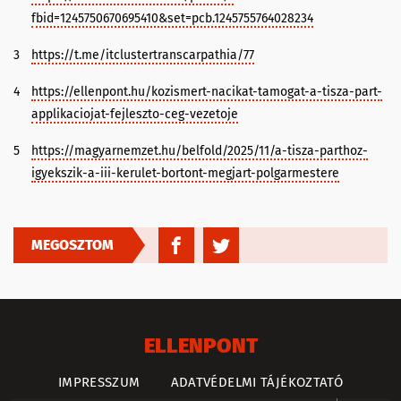
fbid=1245750670695410&set=pcb.1245755764028234
3
https://t.me/itclustertranscarpathia/77
4
https://ellenpont.hu/kozismert-nacikat-tamogat-a-tisza-part-
applikaciojat-fejleszto-ceg-vezetoje
5
https://magyarnemzet.hu/belfold/2025/11/a-tisza-parthoz-
igyekszik-a-iii-kerulet-bortont-megjart-polgarmestere
MEGOSZTOM
ELLENPONT
IMPRESSZUM
ADATVÉDELMI TÁJÉKOZTATÓ