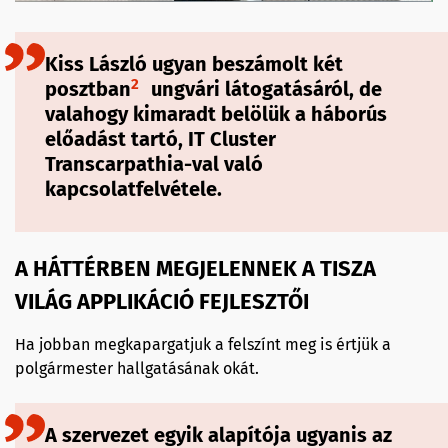
Kiss László ugyan beszámolt két
2
posztban
ungvári látogatásáról, de
valahogy kimaradt belölük a háborús
előadást tartó, IT Cluster
Transcarpathia-val való
kapcsolatfelvétele.
A HÁTTÉRBEN MEGJELENNEK A TISZA
VILÁG APPLIKÁCIÓ FEJLESZTŐI
Ha jobban megkapargatjuk a felszínt meg is értjük a
polgármester hallgatásának okát.
A szervezet egyik alapítója ugyanis az