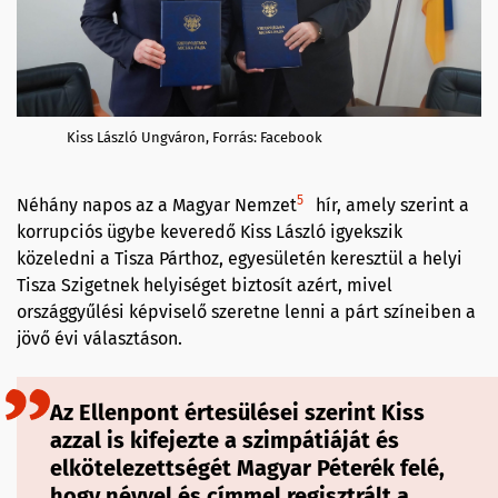
Kiss László Ungváron, Forrás: Facebook
5
Néhány napos az a Magyar Nemzet
hír, amely szerint a
korrupciós ügybe keveredő Kiss László igyekszik
közeledni a Tisza Párthoz, egyesületén keresztül a helyi
Tisza Szigetnek helyiséget biztosít azért, mivel
országgyűlési képviselő szeretne lenni a párt színeiben a
jövő évi választáson.
Az Ellenpont értesülései szerint Kiss
azzal is kifejezte a szimpátiáját és
elkötelezettségét Magyar Péterék felé,
hogy névvel és címmel regisztrált a