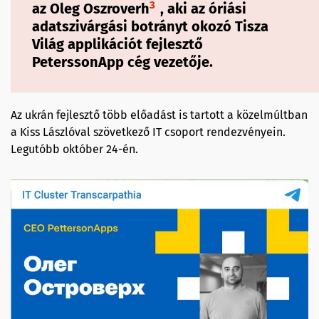
3
az Oleg Oszroverh
, aki az óriási
adatszivárgási botrányt okozó Tisza
Világ applikációt fejlesztő
PeterssonApp cég vezetője.
Az ukrán fejlesztő több előadást is tartott a közelmúltban
a Kiss Lászlóval szövetkező IT csoport rendezvényein.
Legutóbb október 24-én.