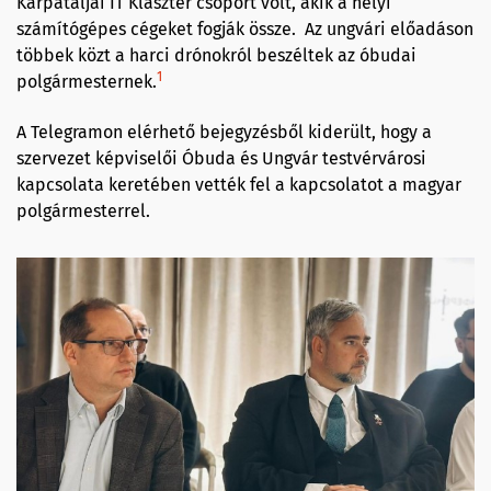
Kárpátaljai IT Klaszter csoport volt, akik a helyi
számítógépes cégeket fogják össze. Az ungvári előadáson
többek közt a harci drónokról beszéltek az óbudai
1
polgármesternek.
A Telegramon elérhető bejegyzésből kiderült, hogy a
szervezet képviselői Óbuda és Ungvár testvérvárosi
kapcsolata keretében vették fel a kapcsolatot a magyar
polgármesterrel.