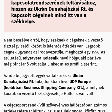
kapcsolatrendszerének feltárásához,
hiszen az Ukrán Dunahajózási Rt. és
kapcsolt cégeinek mind itt van a
székhelye.
Nem beszélve arról, hogy ezeknek a cégeknek a vezető
tisztségviselői között is jelentős átfedés van. Legtöbb
cégnek ugyanaz az irodavezetője, méghozzá egy 1998-as
születésű,
Ielyzaveta Kolesnik
nevű hölgy, aki pár éve
3
még pincérnő volt saját LinkedIn-es profilja szerint.
Az ide bejegyzett egyik vállalkozás az
Ukrán
Dunahajózási Rt.
tulajdonában lévő
UDP Europe
(korábban Business Shipping Company Kft.)
, amelynek
korábban vezető tisztségviselője Holló István volt.
A cégcsoport rendkívül szövevényes hálózatában számos
érdekességre találtunk: az UDP tulajdonosai között 2021-