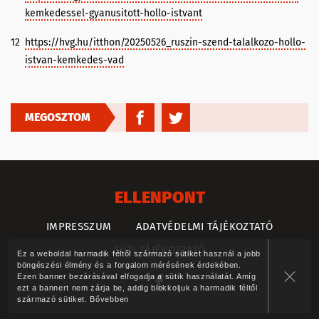
kemkedessel-gyanusitott-hollo-istvant
12
https://hvg.hu/itthon/20250526_ruszin-szend-talalkozo-hollo-
istvan-kemkedes-vad
MEGOSZTOM
ELLENPONT
IMPRESSZUM
ADATVÉDELMI TÁJÉKOZTATÓ
SÜTI TÁJÉKOZTATÓ
Ez a weboldal harmadik féltől származó sütiket használ a jobb
böngészési élmény és a forgalom mérésének érdekében.
Ezen banner bezárásával elfogadja a sütik használatát. Amíg
ezt a bannert nem zárja be, addig blokkoljuk a harmadik féltől
származó sütiket.
Bővebben