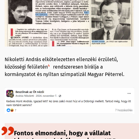
Nikoletti András elkötelezetten ellenzéki érzületű,
4
közösségi felületén
rendszeresen bírálja a
kormányzatot és nyíltan szimpatizál Magyar Péterrel.
Fontos elmondani, hogy a vállalat