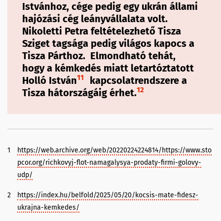
Istvánhoz, cége pedig egy ukrán állami
hajózási cég leányvállalata volt.
Nikoletti Petra feltételezhető Tisza
Sziget tagsága pedig világos kapocs a
Tisza Párthoz. Elmondható tehát,
hogy a kémkedés miatt letartóztatott
11
Holló István
kapcsolatrendszere a
12
Tisza hátországáig érhet.
1
https://web.archive.org/web/20220224224814/https://www.sto
pcor.org/richkovyj-flot-namagalysya-prodaty-firmi-golovy-
udp/
2
https://index.hu/belfold/2025/05/20/kocsis-mate-fidesz-
ukrajna-kemkedes/