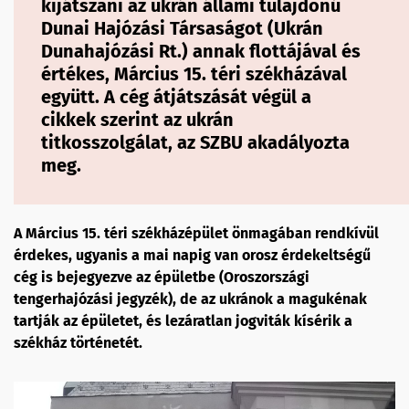
kijátszani az ukrán állami tulajdonú
Dunai Hajózási Társaságot (Ukrán
Dunahajózási Rt.) annak flottájával és
értékes, Március 15. téri székházával
együtt. A cég átjátszását végül a
cikkek szerint az ukrán
titkosszolgálat, az SZBU akadályozta
meg.
A Március 15. téri székházépület önmagában rendkívül
érdekes, ugyanis a mai napig van orosz érdekeltségű
cég is bejegyezve az épületbe (Oroszországi
tengerhajózási jegyzék), de az ukránok a magukénak
tartják az épületet, és lezáratlan jogviták kísérik a
székház történetét.