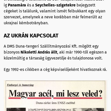
ig
Panamára
és a
Seychelles-szigetekre
bejegyzett
cégeket is találunk, valamint ismét felbukkant egy olyan
szervezet, amelynek a neve korábban már felmerült az
ukrajnai kémbotrányban.
AZ UKRÁN KAPCSOLAT
A DMS Duna-tengeri Szállítmányozási Kft. mögött egy
bizonyos
Nikoletti András állt
, aki már 1990-től egészen a
közelmúltig a társaság ügyvezetője és tulajdonosa volt.
Egy 1992-es cikkben a cég képviselőjeként hivatkoznak rá.