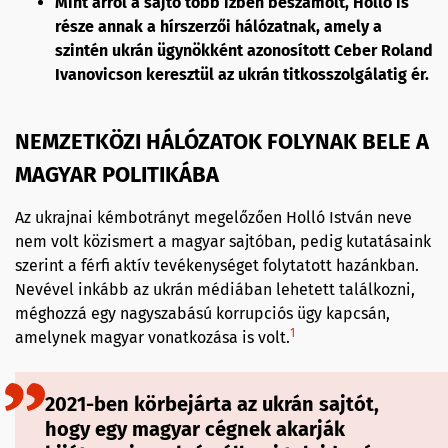
Mint arról a sajtó több ízben beszámolt, Holló is
része annak a hírszerzői hálózatnak, amely a
szintén ukrán ügynökként azonosított Ceber Roland
Ivanovicson keresztül az ukrán titkosszolgálatig ér.
NEMZETKÖZI HÁLÓZATOK FOLYNAK BELE A
MAGYAR POLITIKÁBA
Az ukrajnai kémbotrányt megelőzően Holló István neve
nem volt közismert a magyar sajtóban, pedig kutatásaink
szerint a férfi aktív tevékenységet folytatott hazánkban.
Nevével inkább az ukrán médiában lehetett találkozni,
méghozzá egy nagyszabású korrupciós ügy kapcsán,
1
amelynek magyar vonatkozása is volt.
2021-ben körbejárta az ukrán sajtót,
hogy egy magyar cégnek akarják