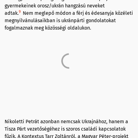
gyermekeinek orosz/ukrán hangzású neveket
9
adtak.
Nem meglepő módon a férj és édesanyja közéleti
megnyilvánulásaikban is ukránpárti gondolatokat
fogalmaznak meg közösségi oldalukon.
Nikoletti Petrát azonban nemcsak Ukrajnához, hanem a
Tisza Párt vezetőségéhez is szoros családi kapcsolatok
fűzik. A Kontextus Tarr Zoltánról, a Magyar Péter-projekt