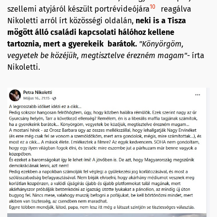
10
szellemi atyjáról készült portrévideójára
reagálva
Nikoletti arról írt közösségi oldalán,
neki is a Tisza
mögött álló családi kapcsolati hálóhoz kellene
tartoznia, mert a gyerekeik barátok.
"Könyörgöm,
vegyetek be közéjük, megtisztelve érezném magam"-
írta
Nikoletti.