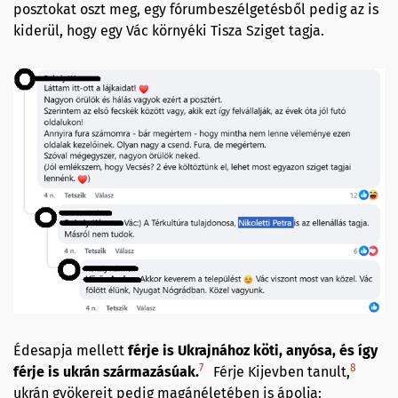
posztokat oszt meg, egy fórumbeszélgetésből pedig az is
kiderül, hogy egy Vác környéki Tisza Sziget tagja.
Édesapja mellett
férje is Ukrajnához köti, anyósa, és így
7
8
férje is ukrán származásúak.
Férje Kijevben tanult,
ukrán gyökereit pedig magánéletében is ápolja: