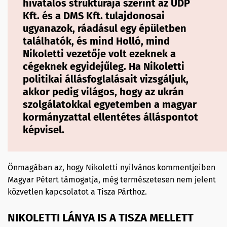
hivatalos struktúrája szerint az UDP
Kft. és a DMS Kft. tulajdonosai
ugyanazok, ráadásul egy épületben
találhatók, és mind Holló, mind
Nikoletti vezetője volt ezeknek a
cégeknek egyidejűleg. Ha Nikoletti
politikai állásfoglalásait vizsgáljuk,
akkor pedig világos, hogy az ukrán
szolgálatokkal egyetemben a magyar
kormányzattal ellentétes álláspontot
képvisel.
Önmagában az, hogy Nikoletti nyilvános kommentjeiben
Magyar Pétert támogatja, még természetesen nem jelent
közvetlen kapcsolatot a Tisza Párthoz.
NIKOLETTI LÁNYA IS A TISZA MELLETT