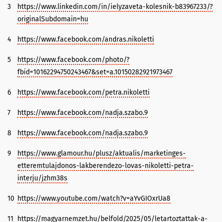
3
https://www.linkedin.com/in/ielyzaveta-kolesnik-b83967233/?
originalSubdomain=hu
4
https://www.facebook.com/andras.nikoletti
5
https://www.facebook.com/photo/?
fbid=10162294750243467&set=a.10150282921973467
6
https://www.facebook.com/petra.nikoletti
7
https://www.facebook.com/nadja.szabo.9
8
https://www.facebook.com/nadja.szabo.9
9
https://www.glamour.hu/plusz/aktualis/marketinges-
etteremtulajdonos-lakberendezo-lovas-nikoletti-petra-
interju/jzhm38s
10
https://www.youtube.com/watch?v=aYvGIOxrUa8
11
https://magyarnemzet.hu/belfold/2025/05/letartoztattak-a-