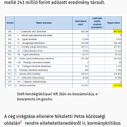
mellé 243 millió forint adózott eredmény társult.
Stefi Vendéglátóipari Kft 2024-es beszámolója, e-
beszamolo.im.gov.hu
A cég virágzása ellenére Nikoletti Petra közösségi
6
oldalán
rendre ellehetetlenedésről ír, kormánykritikus