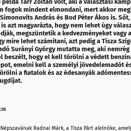
példa Tarr Zoltán volt, aki a választási kam
m fogok mindent elmondani, mert akkor meg
 Simonovits András és Bod Péter Ákos is. Sőt,
is azt magyarázta, hogy nem lehet úgy válasz
dják, megszüntetik a kedvezményeket vagy 
 mire lehet számítani, azt pedig a Tisza Szi
adó Surányi György mutatta meg, aki nemrég 
l beszélt, hogy el kell törölni a védett benzin
pot, emelni kell a személyi jövedelemadót és
 törölni a fiatalok és az édesanyák adómentess
ugdíjat.
:38
a Népszavának Radnai Márk, a Tisza Párt alelnöke, ame