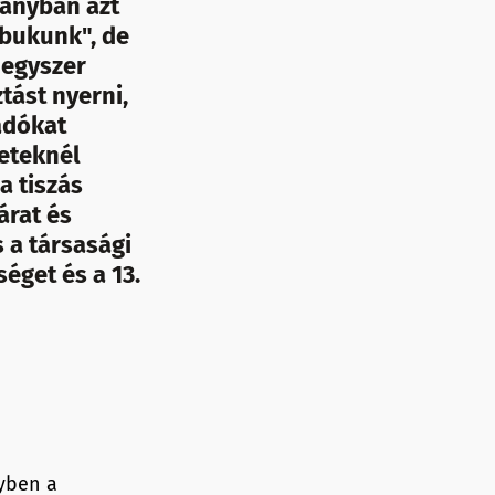
pányban azt
bukunk", de
 egyszer
tást nyerni,
adókat
geteknél
a tiszás
árat és
 a társasági
éget és a 13.
lyben a