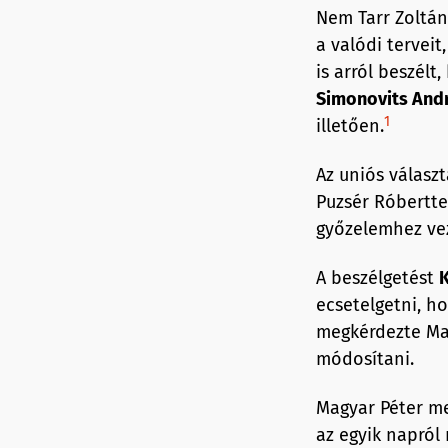
Nem Tarr Zoltán v
a valódi tervei
is arról beszél
Simonovits And
1
illetően.
Az uniós válasz
Puzsér Róberttel
győzelemhez vez
A beszélgetést
K
ecsetelgetni, ho
megkérdezte Mag
módosítani.
Magyar Péter me
az egyik napról 