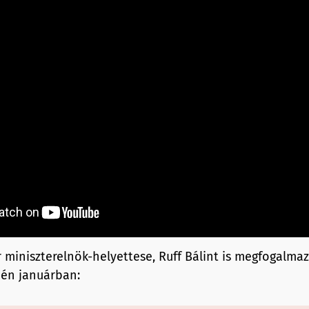
 miniszterelnök-helyettese, Ruff Bálint is megfogalma
dén januárban: