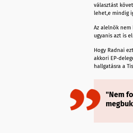
választást követ
lehet,e mindig 
Az alelnök nem 
ugyanis azt is 
Hogy Radnai ezt
akkori EP-delegc
hallgatásra a Ti
"Nem fo
megbuk