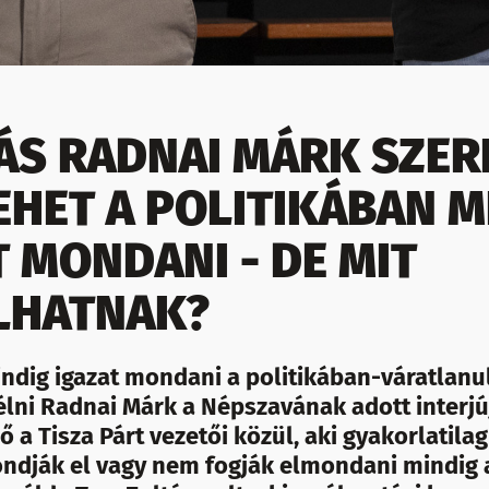
ZÁS RADNAI MÁRK SZER
EHET A POLITIKÁBAN M
T MONDANI - DE MIT
LHATNAK?
ndig igazat mondani a politikában-váratlanul
élni Radnai Márk a Népszavának adott interj
ő a Tisza Párt vezetői közül, aki gyakorlatila
dják el vagy nem fogják elmondani mindig az