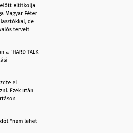
előtt eltitkolja
ga Magyar Péter
lasztókkal, de
valós terveit
an a "HARD TALK
tási
zdte el
zni. Ezek után
rtáson
űdöt "nem lehet