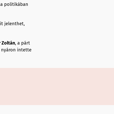
 a politikában
t jelenthet,
r Zoltán
, a párt
y nyáron intette