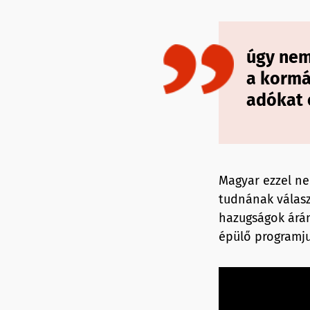
úgy nem
a kormá
adókat 
Magyar ezzel ne
tudnának választ
hazugságok árá
épülő programju