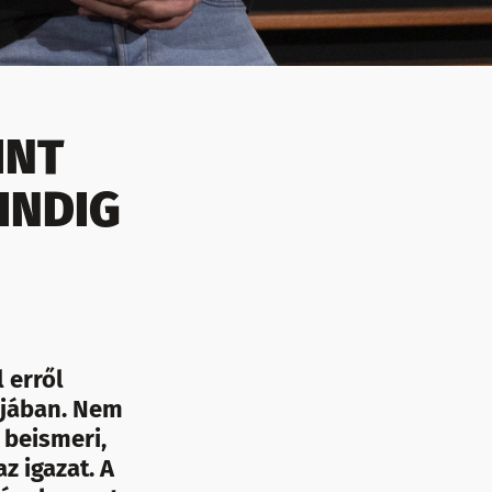
INT
INDIG
 erről
újában. Nem
g beismeri,
 igazat. A