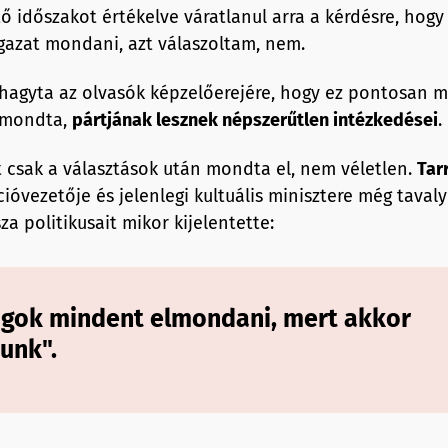
ő időszakot értékelve váratlanul arra a kérdésre, hogy
igazat mondani, azt válaszoltam, nem.
hagyta az olvasók képzelőerejére, hogy ez pontosan mi
elmondta,
pártjának lesznek népszerűtlen intézkedései
.
 csak a választások után mondta el, nem véletlen.
Tar
ióvezetője és jelenlegi kultuális minisztere még taval
sza politikusait mikor kijelentette:
gok mindent elmondani, mert akkor
unk".