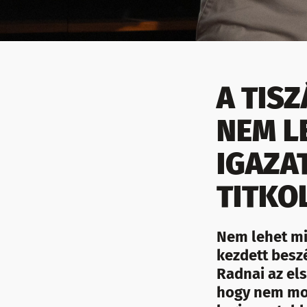
A TIS
NEM L
IGAZA
TITKO
Nem lehet mi
kezdett besz
Radnai az els
hogy nem mon