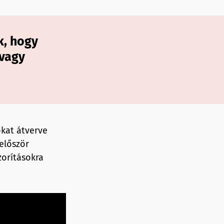
k, hogy
vagy
ókat átverve
 először
orításokra