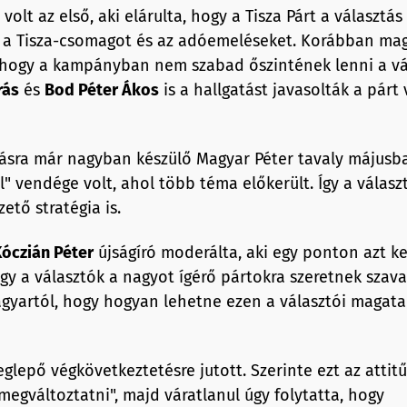
olt az első, aki elárulta, hogy a Tisza Párt a választás 
t, a Tisza-csomagot és az adóemeléseket. Korábban ma
t, hogy a kampányban nem szabad őszintének lenni a vá
rás
és
Bod Péter Ákos
is a hallgatást javasolták a párt 
tásra már nagyban készülő Magyar Péter tavaly májusb
" vendége volt, ahol több téma előkerült. Így a válasz
ető stratégia is.
óczián Péter
újságíró moderálta, aki egy ponton azt ke
gy a választók a nagyot ígérő pártokra szeretnek szava
yartól, hogy hogyan lehetne ezen a választói magata
glepő végkövetkeztetésre jutott. Szerinte ezt az attit
megváltoztatni", majd váratlanul úgy folytatta, hogy