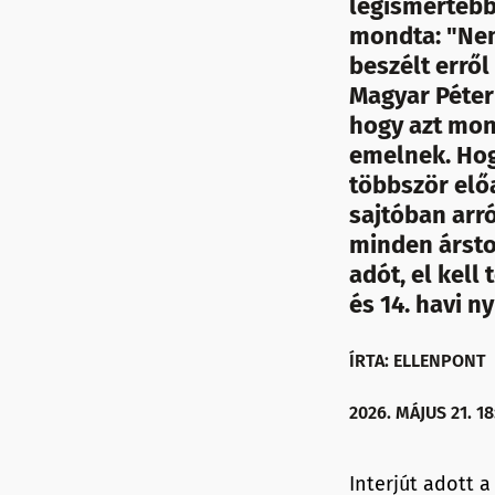
legismertebb 
mondta: "Ne
beszélt erről
Magyar Péter 
hogy azt mon
emelnek. Hogy
többször elő
sajtóban arró
minden ársto
adót, el kell
és 14. havi ny
ÍRTA: ELLENPONT
2026. MÁJUS 21. 18
Interjút adott 