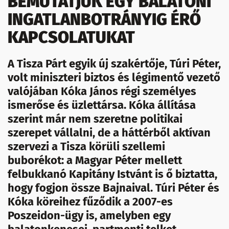
BEMUTATJUK EGY BALATONI
INGATLANBOTRÁNYIG ÉRŐ
KAPCSOLATUKAT
A Tisza Párt egyik új szakértője, Túri Péter,
volt miniszteri biztos és légimentő vezető
valójában Kóka János régi személyes
ismerőse és üzlettársa. Kóka állítása
szerint már nem szeretne politikai
szerepet vállalni, de a háttérből aktívan
szervezi a Tisza körüli szellemi
buborékot: a Magyar Péter mellett
felbukkanó Kapitány Istvánt is ő biztatta,
hogy fogjon össze Bajnaival. Túri Péter és
Kóka köreihez fűződik a 2007-es
Poszeidon-ügy is, amelyben egy