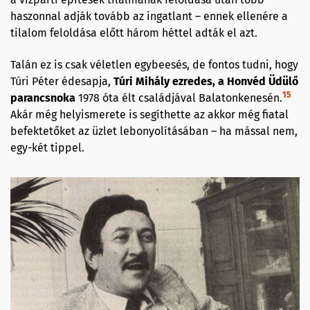
haszonnal adják tovább az ingatlant – ennek ellenére a
tilalom feloldása előtt három héttel adták el azt.
Talán ez is csak véletlen egybeesés, de fontos tudni, hogy
Túri Péter édesapja,
Túri Mihály ezredes
, a Honvéd Üdülő
15
parancsnoka
1978 óta élt családjával Balatonkenesén.
Akár még helyismerete is segíthette az akkor még fiatal
befektetőket az üzlet lebonyolításában – ha mással nem,
egy-két tippel.