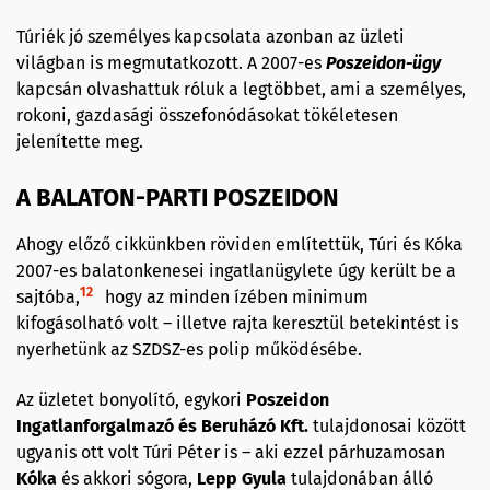
Túriék jó személyes kapcsolata azonban az üzleti
világban is megmutatkozott. A 2007-es
Poszeidon-ügy
kapcsán olvashattuk róluk a legtöbbet, ami a személyes,
rokoni, gazdasági összefonódásokat tökéletesen
jelenítette meg.
A BALATON-PARTI POSZEIDON
Ahogy előző cikkünkben röviden említettük, Túri és Kóka
2007-es balatonkenesei ingatlanügylete úgy került be a
12
sajtóba,
hogy az minden ízében minimum
kifogásolható volt – illetve rajta keresztül betekintést is
nyerhetünk az SZDSZ-es polip működésébe.
Az üzletet bonyolító, egykori
Poszeidon
Ingatlanforgalmazó és Beruházó Kft.
tulajdonosai között
ugyanis ott volt Túri Péter is – aki ezzel párhuzamosan
Kóka
és akkori sógora,
Lepp Gyula
tulajdonában álló