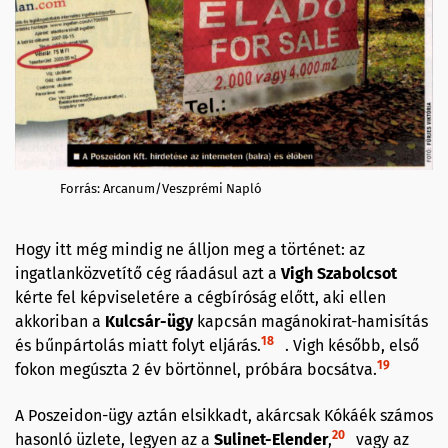
Forrás: Arcanum/Veszprémi Napló
Hogy itt még mindig ne álljon meg a történet: az
ingatlanközvetítő cég ráadásul azt a
Vigh Szabolcsot
kérte fel képviseletére a cégbíróság előtt, aki ellen
akkoriban a
Kulcsár-ügy
kapcsán magánokirat-hamisítás
18
és bűnpártolás miatt folyt eljárás.
. Vigh később, első
19
fokon megúszta 2 év börtönnel, próbára bocsátva.
A Poszeidon-ügy aztán elsikkadt, akárcsak Kókáék számos
20
hasonló üzlete, legyen az a
Sulinet-Elender
,
vagy az