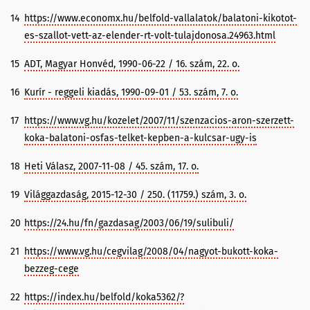
14
https://www.economx.hu/belfold-vallalatok/balatoni-kikotot-
es-szallot-vett-az-elender-rt-volt-tulajdonosa.24963.html
15
ADT, Magyar Honvéd, 1990-06-22 / 16. szám, 22. o.
16
Kurír - reggeli kiadás, 1990-09-01 / 53. szám, 7. o.
17
https://www.vg.hu/kozelet/2007/11/szenzacios-aron-szerzett-
koka-balatoni-osfas-telket-kepben-a-kulcsar-ugy-is
18
Heti Válasz, 2007-11-08 / 45. szám, 17. o.
19
Világgazdaság, 2015-12-30 / 250. (11759.) szám, 3. o.
20
https://24.hu/fn/gazdasag/2003/06/19/sulibuli/
21
https://www.vg.hu/cegvilag/2008/04/nagyot-bukott-koka-
bezzeg-cege
22
https://index.hu/belfold/koka5362/?