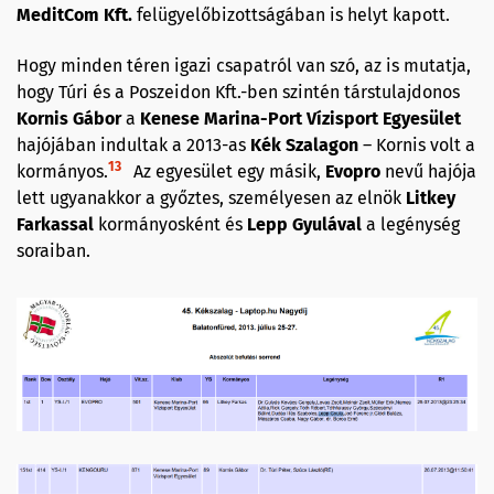
MeditCom Kft.
felügyelőbizottságában is helyt kapott.
Hogy minden téren igazi csapatról van szó, az is mutatja,
hogy Túri és a Poszeidon Kft.-ben szintén társtulajdonos
Kornis
Gábor
a
Kenese Marina-Port Vízisport Egyesület
hajójában indultak a 2013-as
Kék Szalagon
– Kornis volt a
13
kormányos.
Az egyesület egy másik,
Evopro
nevű hajója
lett ugyanakkor a győztes, személyesen az elnök
Litkey
Farkassal
kormányosként és
Lepp Gyulával
a legénység
soraiban.