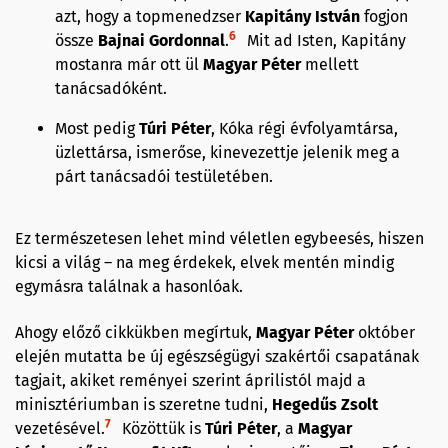
azt, hogy a topmenedzser
Kapitány István
fogjon
6
össze
Bajnai Gordonnal
.
Mit ad Isten, Kapitány
mostanra már ott ül
Magyar Péter
mellett
tanácsadóként.
Most pedig
Túri Péter
, Kóka régi évfolyamtársa,
üzlettársa, ismerőse, kinevezettje jelenik meg a
párt tanácsadói testületében.
Ez természetesen lehet mind véletlen egybeesés, hiszen
kicsi a világ – na meg érdekek, elvek mentén mindig
egymásra találnak a hasonlóak.
Ahogy előző cikkükben megírtuk,
Magyar Péter
október
elején mutatta be új egészségügyi szakértői csapatának
tagjait, akiket reményei szerint áprilistól majd a
minisztériumban is szeretne tudni,
Hegedűs Zsolt
7
vezetésével.
Közöttük is
Túri Péter
, a
Magyar