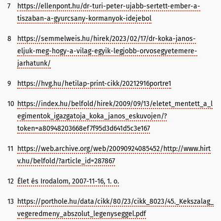
7
https://ellenpont.hu/dr-turi-peter-ujabb-sertett-ember-a-
tiszaban-a-gyurcsany-kormanyok-idejebol
8
https://semmelweis.hu/hirek/2023/02/17/dr-koka-janos-
eljuk-meg-hogy-a-vilag-egyik-legjobb-orvosegyetemere-
jarhatunk/
9
https://hvg.hu/hetilap-print-cikk/20212916portre1
10
https://index.hu/belfold/hirek/2009/09/13/eletet_mentett_a_l
egimentok_igazgatoja_koka_janos_eskuvojen/?
token=a80948203668ef7f95d3d641d5c3e167
11
https://web.archive.org/web/20090924085452/http://www.hirt
v.hu/belfold/?article_id=287867
12
Élet és Irodalom, 2007-11-16, 1. o.
13
https://porthole.hu/data/cikk/80/23/cikk_8023/45._Kekszalag_
vegeredmeny_abszolut_legenyseggel.pdf