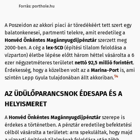
Forrás: porthole.hu
A Poszeidon az akkori piaci ár töredékéért tett szert egy
balatonkenesei, partmenti telekre, amit eredetileg a
Honvéd Önkéntes Magánnyugdíjpénztár
szerzett meg
2000-ben. A cég a
lex-SCD
(építési tilalom feloldása a
vízparton) életbe lépése előtt három héttel vásárolta a 6
ezer négyzetméteres területet
nettó 92,5 millió forintért
.
Érdekesség, hogy a közelben volt az a
Marina-Port
is, ami
14
szintén Lepp Gyula tulajdonában állt akkoriban.
AZ ÜDÜLŐPARANCSNOK ÉDESAPA ÉS A
HELYISMERET
A
Honvéd Önkéntes Magánnyugdíjpénztár
szerepe is
érdekes a történetben. A pénztár eredetileg befektetési
célból vásárolta a területet: arra spekuláltak, hogy majd
a vízparti építések tilalmának feloldása után több