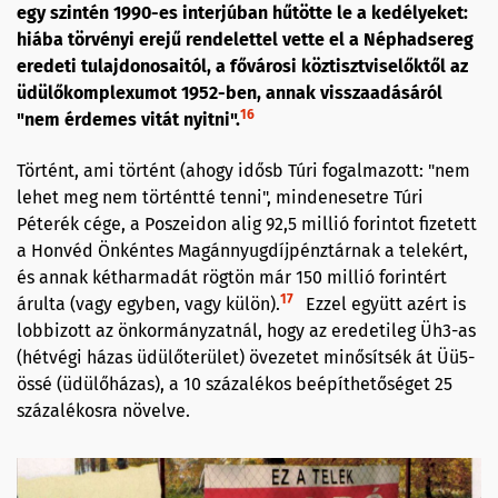
egy szintén 1990-es interjúban hűtötte le a kedélyeket:
hiába törvényi erejű rendelettel vette el a Néphadsereg
eredeti tulajdonosaitól, a fővárosi köztisztviselőktől az
üdülőkomplexumot 1952-ben, annak visszaadásáról
16
"nem érdemes vitát nyitni".
Történt, ami történt (ahogy idősb Túri fogalmazott: "nem
lehet meg nem történtté tenni", mindenesetre Túri
Péterék cége, a Poszeidon alig 92,5 millió forintot fizetett
a Honvéd Önkéntes Magánnyugdíjpénztárnak a telekért,
és annak kétharmadát rögtön már 150 millió forintért
17
árulta (vagy egyben, vagy külön).
Ezzel együtt azért is
lobbizott az önkormányzatnál, hogy az eredetileg Üh3-as
(hétvégi házas üdülőterület) övezetet minősítsék át Üü5-
össé (üdülőházas), a 10 százalékos beépíthetőséget 25
százalékosra növelve.