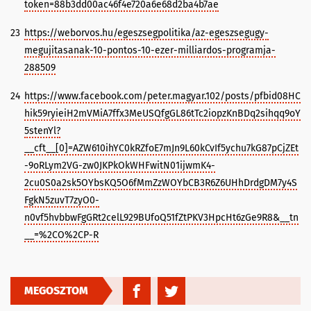
token=88b3dd00ac46f4e720a6e68d2ba4b7ae
23
https://weborvos.hu/egeszsegpolitika/az-egeszsegugy-
megujitasanak-10-pontos-10-ezer-milliardos-programja-
288509
24
https://www.facebook.com/peter.magyar.102/posts/pfbid08HC
hik59ryieiH2mVMiA7ffx3MeUSQfgGL86tTc2iopzKnBDq2sihqq9oY
5stenYl?
__cft__[0]=AZW610ihYC0kRZfoE7mJn9L60kCvIf5ychu7kG87pCjZEt
-9oRLym2VG-zw0JKPkOkWHFwitN01ijwmK4-
2cu0S0a2sk5OYbsKQ5O6fMmZzWOYbCB3R6Z6UHhDrdgDM7y4S
FgkN5zuvT7zyO0-
n0vf5hvbbwFgGRt2celL929BUfoQ51fZtPKV3HpcHt6zGe9R8&__tn
__=%2CO%2CP-R
MEGOSZTOM