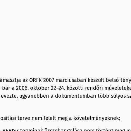
támasztja az ORFK 2007 márciusában készült belső tény
y bár a 2006. október 22–24. közötti rendőri műveletek
nevezte, ugyanebben a dokumentumban több súlyos sz
tosítási terve nem felelt meg a követelményeknek;
a REBISZ terveinek összehangolása nem történt meg m