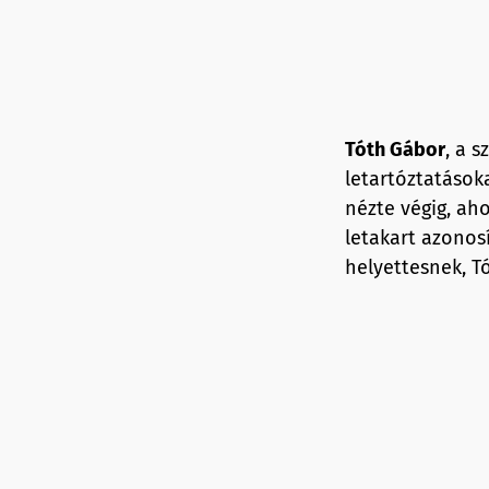
Tóth Gábor
, a 
letartóztatások
nézte végig, aho
letakart azonos
helyettesnek, T