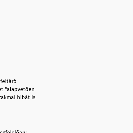
feltáró
et "alapvetően
akmai hibát is
egfelelően;