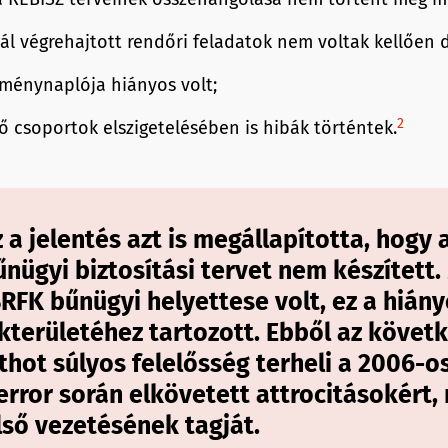
nál végrehajtott rendőri feladatok nem voltak kellően
ménynaplója hiányos volt;
2
ő csoportok elszigetelésében is hibák történtek.
a jelentés azt is megállapította, hogy 
nügyi biztosítási tervet nem készített.
BRFK bűnügyi helyettese volt, ez a hián
kterületéhez tartozott. Ebből az követk
thot súlyos felelősség terheli a 2006-o
rror során elkövetett attrocitásokért, 
lső vezetésének tagját.