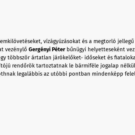
szemkilövetéseket, vízágyúzásokat és a megtorló jellegű
at vezénylő
Gergényi Péter
bűnügyi helyetteseként vez
gy többször ártatlan járókelőket- időseket és fiatalok
ítójú rendőrök tartoztatnak le bármiféle jogalap nélkü
óthnak legalábbis az utóbbi pontban mindenképp fele