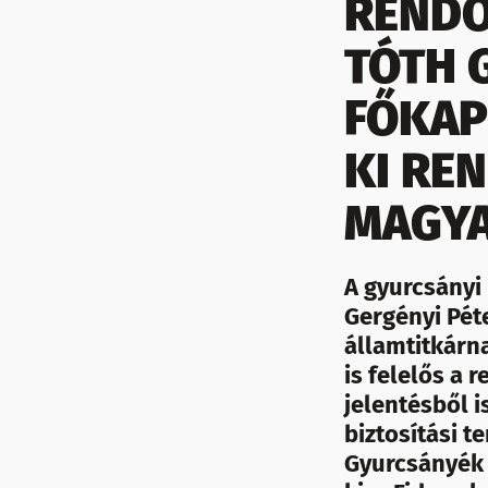
RENDŐ
TÓTH 
FŐKAP
KI RE
MAGYA
A gyurcsányi
Gergényi Péte
államtitkárn
is felelős a 
jelentésből i
biztosítási t
Gyurcsányék 