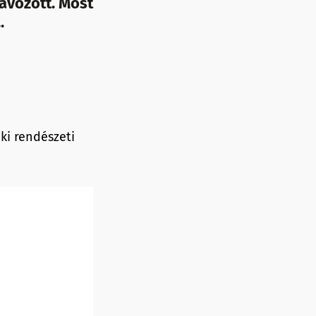
távozott. Most
.
ki rendészeti