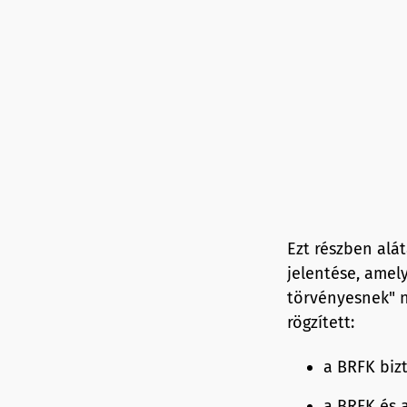
Ezt részben alá
jelentése, amel
törvényesnek" 
rögzített:
a BRFK biz
a BRFK és 