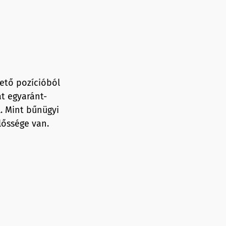
ető pozícióból
at egyaránt-
l. Mint bűnügyi
lőssége van.