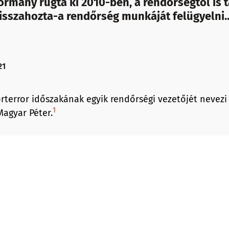
kormány rúgta ki 2010-ben, a rendőrségtől is 
visszahozta-a rendőrség munkáját felügyelni..
21
rterror időszakának egyik rendőrségi vezetőjét nevezi 
1
Magyar Péter.