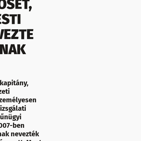
ŐSÉT,
STI
VEZTE
RNAK
kapitány,
zeti
személyesen
izsgálati
 bűnügyi
2007-ben
nak nevezték