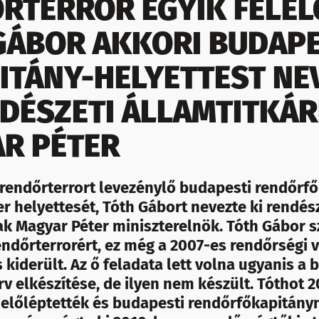
RTERROR EGYIK FELEL
GÁBOR AKKORI BUDAPE
ITÁNY-HELYETTEST NE
NDÉSZETI ÁLLAMTITKÁ
R PÉTER
 rendőrterrort levezénylő budapesti rendőrfő
r helyettesét, Tóth Gábort nevezte ki rendés
ak Magyar Péter miniszterelnök. Tóth Gábor 
rendőrterrorért, ez még a 2007-es rendőrségi v
s kiderült. Az ő feladata lett volna ugyanis a
erv elkészítése, de ilyen nem készült. Tóthot 
előléptették és budapesti rendőrfőkapitány