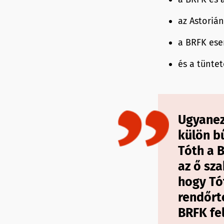
az Astoriá
a BRFK ese
és a tüntet
Ugyanez 
külön bű
Tóth a 
az ő sza
hogy Tó
rendőrte
BRFK fe