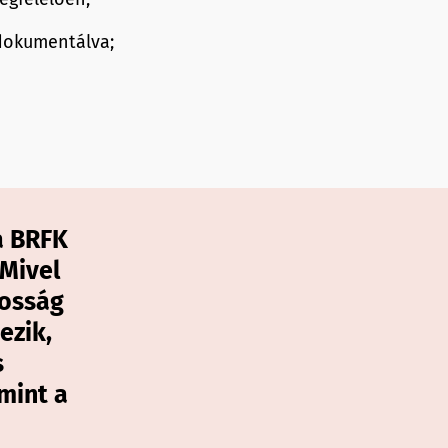
 dokumentálva;
a BRFK
 Mivel
yosság
ezik,
s
mint a