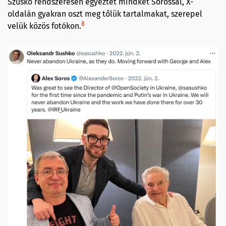
Szuskó rendszeresen egyeztet mindkét Sorossal, X-
oldalán gyakran oszt meg tőlük tartalmakat, szerepel
8
velük közös fotókon.