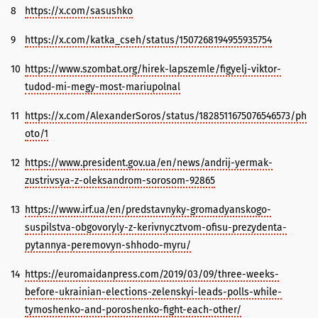
8
https://x.com/sasushko
9
https://x.com/katka_cseh/status/1507268194955935754
10
https://www.szombat.org/hirek-lapszemle/figyelj-viktor-
tudod-mi-megy-most-mariupolnal
11
https://x.com/AlexanderSoros/status/1828511675076546573/ph
oto/1
12
https://www.president.gov.ua/en/news/andrij-yermak-
zustrivsya-z-oleksandrom-sorosom-92865
13
https://www.irf.ua/en/predstavnyky-gromadyanskogo-
suspilstva-obgovoryly-z-kerivnycztvom-ofisu-prezydenta-
pytannya-peremovyn-shhodo-myru/
14
https://euromaidanpress.com/2019/03/09/three-weeks-
before-ukrainian-elections-zelenskyi-leads-polls-while-
tymoshenko-and-poroshenko-fight-each-other/