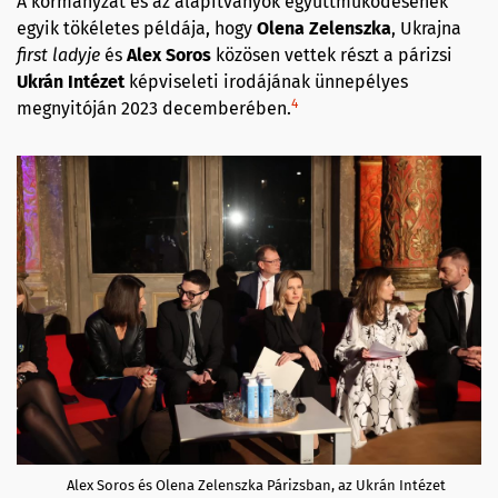
A kormányzat és az alapítványok együttműködésének
egyik tökéletes példája, hogy
Olena Zelenszka
, Ukrajna
first ladyje
és
Alex Soros
közösen vettek részt a párizsi
Ukrán Intézet
képviseleti irodájának ünnepélyes
4
megnyitóján 2023 decemberében.
Alex Soros és Olena Zelenszka Párizsban, az Ukrán Intézet