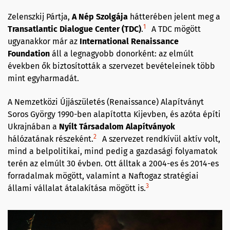
Zelenszkij Pártja,
A Nép Szolgája
hátterében jelent meg a
1
Transatlantic Dialogue Center (TDC)
.
A TDC mögött
ugyanakkor már az
International Renaissance
Foundation
áll a legnagyobb donorként: az elmúlt
években ők biztosították a szervezet bevételeinek több
mint egyharmadát.
A Nemzetközi Újjászületés (Renaissance) Alapítványt
Soros György 1990-ben alapította Kijevben, és azóta építi
Ukrajnában a
Nyílt Társadalom Alapítványok
2
hálózatának részeként.
A szervezet rendkívül aktív volt,
mind a belpolitikai, mind pedig a gazdasági folyamatok
terén az elmúlt 30 évben. Ott álltak a 2004-es és 2014-es
forradalmak mögött, valamint a Naftogaz stratégiai
3
állami vállalat átalakítása mögött is.