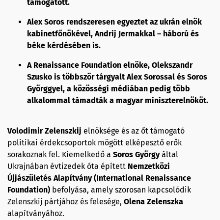
támogatott.
Alex Soros rendszeresen egyeztet az ukrán elnök
kabinetfőnökével, Andrij Jermakkal – háború és
béke kérdésében is.
A Renaissance Foundation elnöke, Olekszandr
Szusko is többször tárgyalt Alex Sorossal és Soros
Györggyel, a közösségi médiában pedig több
alkalommal támadták a magyar miniszterelnököt.
Volodimir Zelenszkij
elnöksége és az őt támogató
politikai érdekcsoportok mögött elképesztő erők
sorakoznak fel. Kiemelkedő a
Soros György
által
Ukrajnában évtizedek óta épített
Nemzetközi
Újjászületés Alapítvány (International Renaissance
Foundation)
befolyása, amely szorosan kapcsolódik
Zelenszkij pártjához és felesége,
Olena Zelenszka
alapítványához.