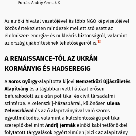
Forrás: Andriy Yermak X
Az elnöki hivatal vezetőjével és több NGO képviselőjével
közös értekezleten mindezek mellett szó esett az
élelmiszer- energia- és nukleáris biztonságról, valamint
13
az ország újjáépítésének lehetőségeiről is.
A RENAISSANCE-TÓL AZ UKRÁN
KORMÁNYIG ÉS HADSEREGIG
A
Soros György
-alapította kijevi
Nemzetközi Újjászületés
Alapítvány
és a tágabban vett hálózat erősen
befurakodott az ukrán politikai és civil társadalmi
színtérbe. A Zelenszkij-házaspárral, különösen
Olena
Zelenszkával
és az ő alapítványával való szoros
együttműködés, valamint a kulcsfontosságú politikai
szereplőkkel mint
Andrij Jermák
elnöki kabinetfőnökkel
folytatott tárgyalások egyértelműen jelzik az alapítvány