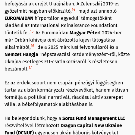
befolyásának erejét Ukrajnában. A Zelenszkij 2019-es
14
győzelmét nagyban előkészítő,
majd azt ünneplő
EUROMAIDAN
hírportálon egyedüli támogatóként
ráadásul az International Reinaissance Foundationt
15
tüntetik fel.
Az Euromaidan
Magyar Pétert
2024-ben
már Orbán kihívójaként ábrázolta kijevi látogatása
16
alkalmából,
de a 2025 márciusi felvonulásról és a
Nemzet Hangja
"népszavazási kezdeményezés"-ről, közte
Ukrajna esetleges EU-csatlakozásáról is részletesen
17
beszámolt.
Ez az érdekcsoport nem csupán pénzügyi függőségben
tartja az ukrán kormányzati résztvevőket, hanem aktívan
formálja a politikai narratívát, ráadásul aktív szerepet
vállal a békefolyamatok alakításában is.
Ha belegondolunk, hogy a
Soros Fund Management LLC
részvételével létrehozott
Dragon Capital New Ukraine
Fund (DCNUF)
egyenesen ukrán háborús kötvényeket