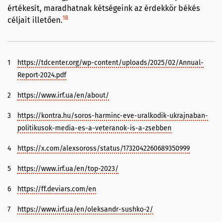
értékesít, maradhatnak kétségeink az érdekkör békés
18
céljait illetően.
1
https://tdcenter.org/wp-content/uploads/2025/02/Annual-
Report-2024.pdf
2
https://www.irf.ua/en/about/
3
https://kontra.hu/soros-harminc-eve-uralkodik-ukrajnaban-
politikusok-media-es-a-veteranok-is-a-zsebben
4
https://x.com/alexsoross/status/1732042260689350999
5
https://www.irf.ua/en/top-2023/
6
https://ff.deviars.com/en
7
https://www.irf.ua/en/oleksandr-sushko-2/