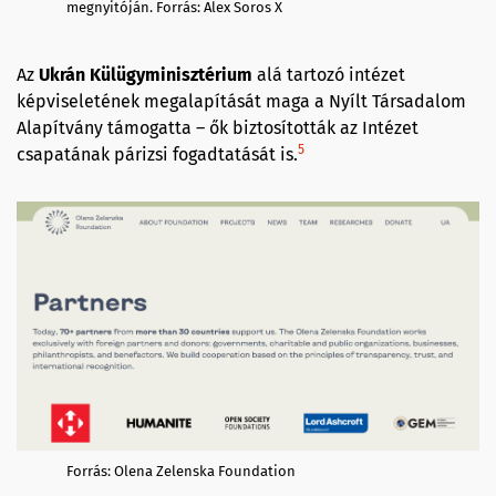
megnyitóján. Forrás: Alex Soros X
Az
Ukrán Külügyminisztérium
alá tartozó intézet
képviseletének megalapítását maga a Nyílt Társadalom
Alapítvány támogatta – ők biztosították az Intézet
5
csapatának párizsi fogadtatását is.
Forrás: Olena Zelenska Foundation