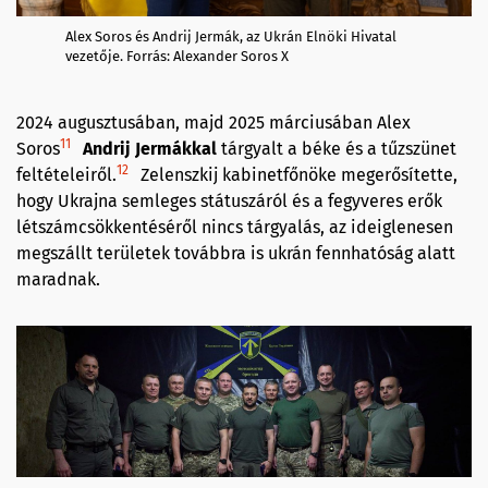
Alex Soros és Andrij Jermák, az Ukrán Elnöki Hivatal
vezetője. Forrás: Alexander Soros X
2024 augusztusában, majd 2025 márciusában Alex
11
Soros
Andrij Jermákkal
tárgyalt a béke és a tűzszünet
12
feltételeiről.
Zelenszkij kabinetfőnöke megerősítette,
hogy Ukrajna semleges státuszáról és a fegyveres erők
létszámcsökkentéséről nincs tárgyalás, az ideiglenesen
megszállt területek továbbra is ukrán fennhatóság alatt
maradnak.