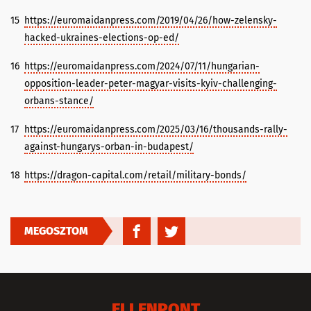
15
https://euromaidanpress.com/2019/04/26/how-zelensky-
hacked-ukraines-elections-op-ed/
16
https://euromaidanpress.com/2024/07/11/hungarian-
opposition-leader-peter-magyar-visits-kyiv-challenging-
orbans-stance/
17
https://euromaidanpress.com/2025/03/16/thousands-rally-
against-hungarys-orban-in-budapest/
18
https://dragon-capital.com/retail/military-bonds/
MEGOSZTOM
ELLENPONT