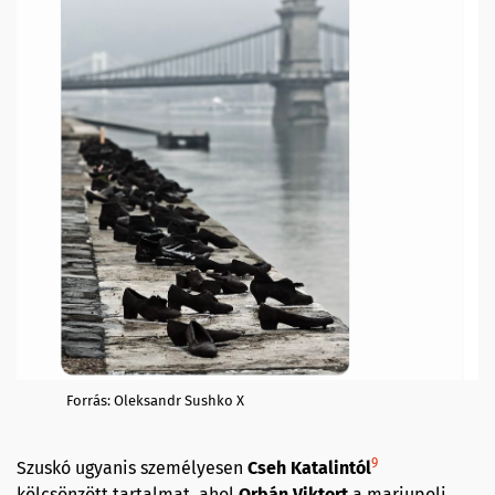
Forrás: Oleksandr Sushko X
9
Szuskó ugyanis személyesen
Cseh Katalintól
kölcsönzött tartalmat, ahol
Orbán Viktort
a mariupoli