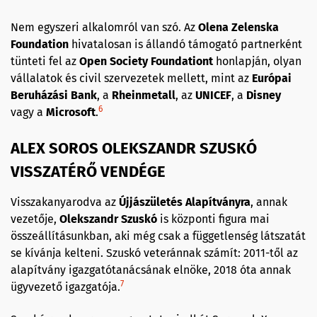
Nem egyszeri alkalomról van szó. Az
Olena Zelenska
Foundation
hivatalosan is állandó támogató partnerként
tünteti fel az
Open Society Foundationt
honlapján, olyan
vállalatok és civil szervezetek mellett, mint az
Európai
Beruházási Bank
, a
Rheinmetall
, az
UNICEF
, a
Disney
6
vagy a
Microsoft
.
ALEX SOROS OLEKSZANDR SZUSKÓ
VISSZATÉRŐ VENDÉGE
Visszakanyarodva az
Újjászületés Alapítványra
, annak
vezetője,
Olekszandr Szuskó
is központi figura mai
összeállításunkban, aki még csak a függetlenség látszatát
se kívánja kelteni. Szuskó veteránnak számít: 2011-től az
alapítvány igazgatótanácsának elnöke, 2018 óta annak
7
ügyvezető igazgatója.