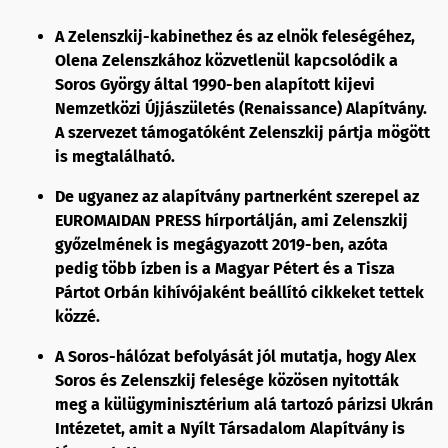
A Zelenszkij-kabinethez és az elnök feleségéhez,
Olena Zelenszkához közvetlenül kapcsolódik a
Soros György által 1990-ben alapított kijevi
Nemzetközi Újjászületés (Renaissance) Alapítvány.
A szervezet támogatóként Zelenszkij pártja mögött
is megtalálható.
De ugyanez az alapítvány partnerként szerepel az
EUROMAIDAN PRESS hírportálján, ami Zelenszkij
győzelmének is megágyazott 2019-ben, azóta
pedig több ízben is a Magyar Pétert és a Tisza
Pártot Orbán kihívójaként beállító cikkeket tettek
közzé.
A Soros-hálózat befolyását jól mutatja, hogy Alex
Soros és Zelenszkij felesége közösen nyitották
meg a külügyminisztérium alá tartozó párizsi Ukrán
Intézetet, amit a Nyílt Társadalom Alapítvány is