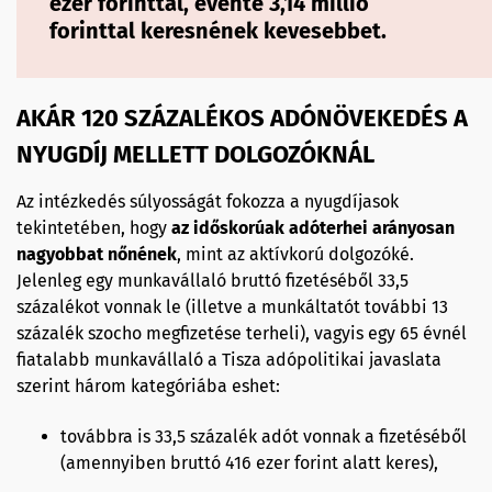
ezer forinttal, évente 3,14 millió
forinttal keresnének kevesebbet.
AKÁR 120 SZÁZALÉKOS ADÓNÖVEKEDÉS A
NYUGDÍJ MELLETT DOLGOZÓKNÁL
Az intézkedés súlyosságát fokozza a nyugdíjasok
tekintetében, hogy
az időskorúak adóterhei arányosan
nagyobbat nőnének
, mint az aktívkorú dolgozóké.
Jelenleg egy munkavállaló bruttó fizetéséből 33,5
százalékot vonnak le (illetve a munkáltatót további 13
százalék szocho megfizetése terheli), vagyis egy 65 évnél
fiatalabb munkavállaló a Tisza adópolitikai javaslata
szerint három kategóriába eshet:
továbbra is 33,5 százalék adót vonnak a fizetéséből
(amennyiben bruttó 416 ezer forint alatt keres),