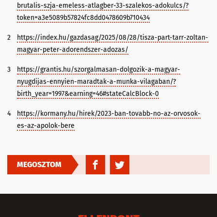
brutalis-szja-emeless-atlagber-33-szalekos-adokulcs/?
token=a3e5089b57824fc8dd0478609b710434
2
https://index.hu/gazdasag/2025/08/28/tisza-part-tarr-zoltan-
magyar-peter-adorendszer-adozas/
3
https://grantis.hu/szorgalmasan-dolgozik-a-magyar-
nyugdijas-ennyien-maradtak-a-munka-vilagaban/?
birth_year=1997&earning=46#stateCalcBlock-0
4
https://kormany.hu/hirek/2023-ban-tovabb-no-az-orvosok-
es-az-apolok-bere
MEGOSZTOM