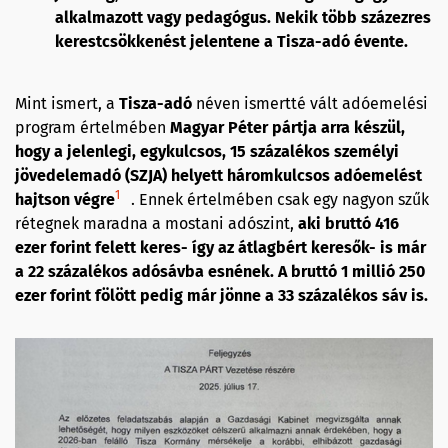
alkalmazott vagy pedagógus. Nekik több százezres
kerestcsökkenést jelentene a Tisza-adó évente.
Mint ismert, a
Tisza-adó
néven ismertté vált adóemelési
program értelmében
Magyar Péter pártja arra készül,
hogy a jelenlegi, egykulcsos, 15 százalékos személyi
jövedelemadó (SZJA) helyett háromkulcsos adóemelést
1
hajtson végre
. Ennek értelmében csak egy nagyon szűk
rétegnek maradna a mostani adószint,
aki bruttó 416
ezer forint felett keres- így az átlagbért keresők- is már
a 22 százalékos adósávba esnének. A bruttó 1 millió 250
ezer forint fölött pedig már jönne a 33 százalékos sáv is.