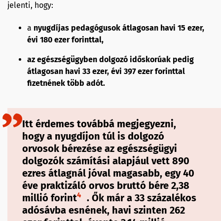
jelenti, hogy:
a
nyugdíjas pedagógusok átlagosan havi 15 ezer,
évi 180 ezer forinttal,
az egészségügyben dolgozó időskorúak pedig
átlagosan havi 33 ezer, évi 397 ezer forinttal
fizetnének több adót.
Itt érdemes továbbá megjegyezni,
hogy a nyugdíjon túl is dolgozó
orvosok bérezése az egészségügyi
dolgozók számítási alapjául vett 890
ezres átlagnál jóval magasabb, egy 40
éve praktizáló orvos bruttó bére 2,38
4
millió forint
. Ők már a 33 százalékos
adósávba esnének, havi szinten 262