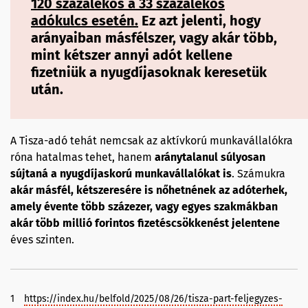
120 százalékos a 33 százalékos
adókulcs esetén.
Ez azt jelenti, hogy
arányaiban másfélszer, vagy akár több,
mint kétszer annyi adót kellene
fizetniük a nyugdíjasoknak keresetük
után.
A Tisza-adó tehát nemcsak az aktívkorú munkavállalókra
róna hatalmas tehet, hanem
aránytalanul súlyosan
sújtaná a nyugdíjaskorú munkavállalókat is
. Számukra
akár másfél, kétszeresére is nőhetnének az adóterhek,
amely évente több százezer, vagy egyes szakmákban
akár több millió forintos fizetéscsökkenést jelentene
éves szinten.
1
https://index.hu/belfold/2025/08/26/tisza-part-feljegyzes-