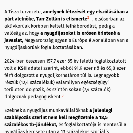
A Tisza tervezete,
amelynek létezését egy elszólásában a
2
párt alelnöke, Tarr Zoltán is elismerte
, elsősorban az
aktívkorúak körében keltett felháborodást, pedig a
valóság az, hogy
a nyugdíjasokat is erősen érintené a
javaslat
, Magyarország ugyanis Európa élvonalában van a
nyugdíjaskorúak foglalkoztatásában.
2024-ben összesen 157,7 ezer 65 év feletti foglalkoztatott
volt a
KSH
adatai szerint, ebből 91,9 ezer nő és 65,8 ezer
férfi dolgozott a nyugdíjkorhatáron túl is. Legnagyobb
részük (12,4 százalékuk) valamilyen egészségügyi
területen dolgozik, és szintén sokan (7,4 százalék)
3
dolgoznak pedagógusként.
Ezeknek a nyugdíjas munkavállalóknak
a jelenlegi
szabályozás szerint nem kell megfizetnie a 18,5
százalékos tb-járulékot,
és foglalkoztatója is mentesül a
nyugdíjas keresete után a 13 százalékos szociális