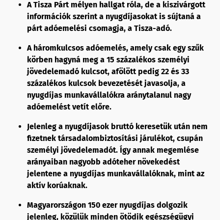
A Tisza Párt mélyen hallgat róla, de a kiszivárgott
információk szerint a nyugdíjasokat is sújtaná a
párt adóemelési csomagja, a Tisza-adó.
A háromkulcsos adóemelés, amely csak egy szűk
körben hagyná meg a 15 százalékos személyi
jövedelemadó kulcsot, afölött pedig 22 és 33
százalékos kulcsok bevezetését javasolja, a
nyugdíjas munkavállalókra aránytalanul nagy
adóemelést vetít előre.
Jelenleg a nyugdíjasok bruttó keresetük után nem
fizetnek társadalombiztosítási járulékot, csupán
személyi jövedelemadót. Így annak megemlése
arányaiban nagyobb adóteher növekedést
jelentene a nyugdíjas munkavállalóknak, mint az
aktív korúaknak.
Magyarországon 150 ezer nyugdíjas dolgozik
jelenleg, közülük minden ötödik egészségügyi