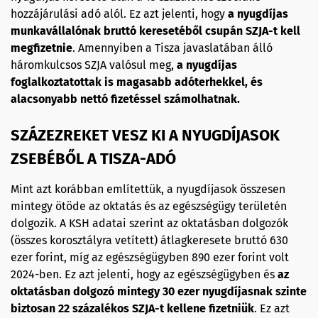
hozzájárulási adó alól. Ez azt jelenti, hogy
a nyugdíjas
munkavállalónak bruttó keresetéből csupán SZJA-t kell
megfizetnie
. Amennyiben a Tisza javaslatában álló
háromkulcsos SZJA valósul meg,
a nyugdíjas
foglalkoztatottak is magasabb adóterhekkel, és
alacsonyabb nettó fizetéssel számolhatnak.
SZÁZEZREKET VESZ KI A NYUGDÍJASOK
ZSEBÉBŐL A TISZA-ADÓ
Mint azt korábban említettük, a nyugdíjasok összesen
mintegy ötöde az oktatás és az egészségügy területén
dolgozik. A KSH adatai szerint az oktatásban dolgozók
(összes korosztályra vetített) átlagkeresete bruttó 630
ezer forint, míg az egészségügyben 890 ezer forint volt
2024-ben. Ez azt jelenti, hogy az egészségügyben és
az
oktatásban dolgozó mintegy 30 ezer nyugdíjasnak szinte
biztosan 22 százalékos SZJA-t kellene fizetniük
. Ez azt