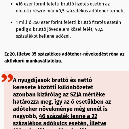
416 ezer forint feletti bruttó fizetés esetén az
efölötti részre már 40,5 százalékos adóteher terheli,
1 millió 250 ezer forint feletti bruttó fizetés esetén
pedig a bruttó jövedelem közel felét, 48,5
százalékot kellene adózni.
Ez 20, illetve 35 százalékos adóteher-növekedést róna az
aktívkorú munkavállalókra.
A nyugdíjasok bruttó és nettó
keresete közötti különbözetet
azonban kizárólag az SZJA mértéke
határozza meg, így az ő esetükben az
adóteher növekménye még ennél is
nagyobb,
46 százalék lenne a 22
százalékos adókulcs esetén, illetve