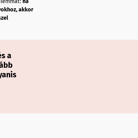
dilemmát:
ha
yokhoz, akkor
szel
és a
lább
yanis