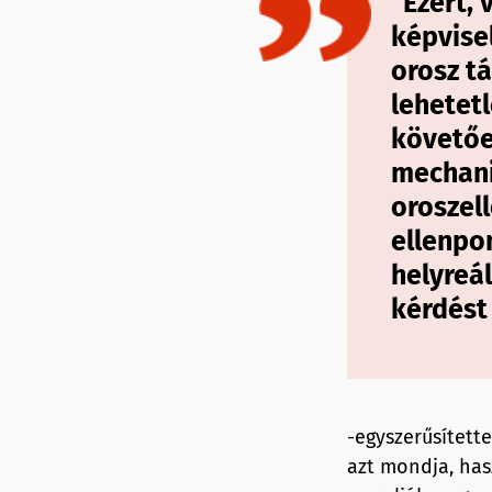
"Ezért,
képvise
orosz t
lehetetl
követőe
mechaniz
oroszel
ellenpo
helyreál
kérdést 
-egyszerűsítette
azt mondja, hasz