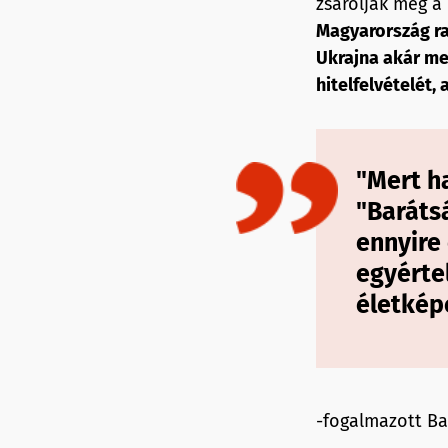
zsarolják meg a
Magyarország ra
Ukrajna akár me
hitelfelvételét,
"Mert h
"Baráts
ennyire 
egyérte
életkép
-fogalmazott Ba