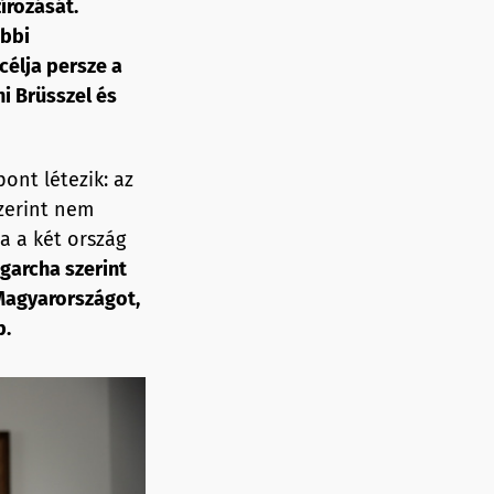
írozását.
ábbi
célja persze a
i Brüsszel és
ont létezik: az
zerint nem
a a két ország
igarcha szerint
 Magyarországot,
p.