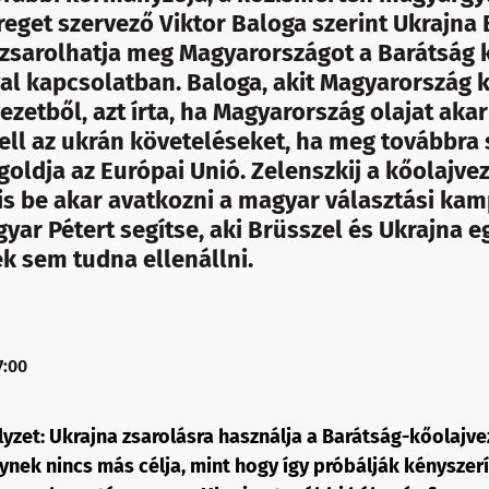
get szervező Viktor Baloga szerint Ukrajna 
 zsarolhatja meg Magyarországot a Barátság 
al kapcsolatban. Baloga, akit Magyarország ki
zetből, azt írta, ha Magyarország olajat akar
kell az ukrán követeléseket, ha meg továbbra
oldja az Európai Unió. Zelenszkij a kőolajve
 is be akar avatkozni a magyar választási ka
yar Pétert segítse, aki Brüsszel és Ukrajna e
k sem tudna ellenállni.
7:00
lyzet: Ukrajna zsarolásra használja a Barátság-kőolajv
lynek nincs más célja, mint hogy így próbálják kényszerí