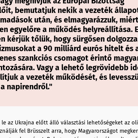
 vagy meghívjuk az Európai Bizottság
lőit, bemutatjuk nekik a vezeték állapo
ámadások után, és elmagyarázzuk, miér
en egyelőre a működés helyreállítása. E
n kérjük tőlük, hogy sürgősen dolgozza
musokat a 90 milliárd eurós hitelt és a
lenes szankciós csomagot érintő magya
ntozására. Vagy a lehető legrövidebb id
lítjuk a vezeték működését, és levesszü
a napirendről."
 le az Ukrajna előtt álló választási lehetőségeket az ol
nálják fel Brüsszelt arra, hogy Magyarországot megkerü