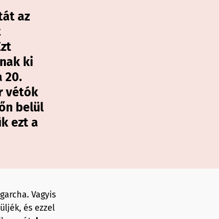
tát az
t
zt
nak ki
 20.
r vétók
őn belül
k ezt a
igarcha. Vagyis
ljék, és ezzel