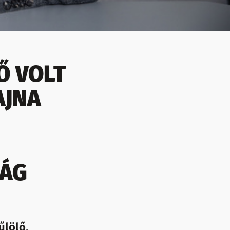
Ő VOLT
AJNA
SÁG
űlölő,