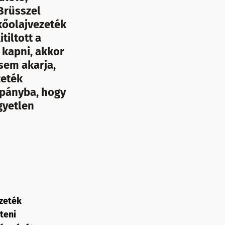
Brüsszel
kőolajvezeték
tiltott a
 kapni, akkor
 sem akarja,
zeték
mpányba, hogy
gyetlen
ezeték
teni