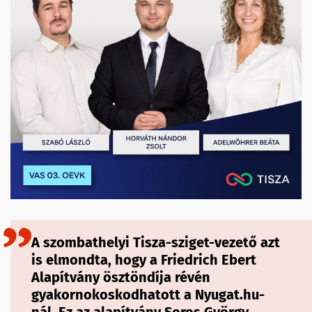
A szombathelyi Tisza-sziget-vezető azt
is elmondta, hogy a Friedrich Ebert
Alapítvány ösztöndíja révén
gyakornokoskodhatott a Nyugat.hu-
nál. Ez az alapítvány Soros György