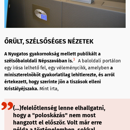
ŐRÜLT, SZÉLSŐSÉGES NÉZETEK
A Nyugatos gyakornokság mellett publikált a
3
szélsőbaloldali Népszavában is.
A baloldali portálon
egy írása lelhető fel, egy véleménycikk, amelyben
a
miniszterelnököt gyakorlatilag lehitlerezte, és arról
értekezett, hogy szerinte jön a tiszások elleni
Kristályéjszaka.
Mint írta,
(…)felelőtlenség lenne elhallgatni,
hogy a "poloskázás" nem most
hangzott el először. Volt már erre
példa a történelemben, sokkal