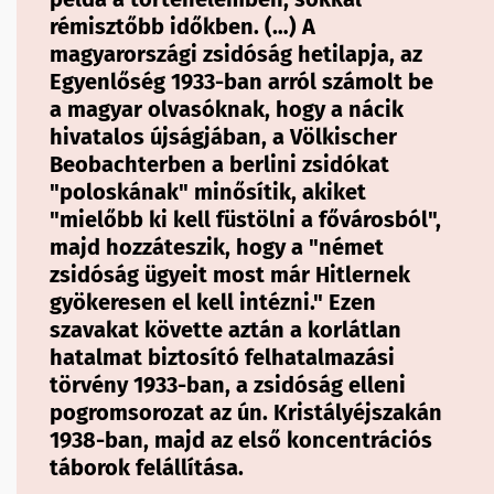
rémisztőbb időkben. (…) A
magyarországi zsidóság hetilapja, az
Egyenlőség 1933-ban arról számolt be
a magyar olvasóknak, hogy a nácik
hivatalos újságjában, a Völkischer
Beobachterben a berlini zsidókat
"poloskának" minősítik, akiket
"mielőbb ki kell füstölni a fővárosból",
majd hozzáteszik, hogy a "német
zsidóság ügyeit most már Hitlernek
gyökeresen el kell intézni." Ezen
szavakat követte aztán a korlátlan
hatalmat biztosító felhatalmazási
törvény 1933-ban, a zsidóság elleni
pogromsorozat az ún. Kristályéjszakán
1938-ban, majd az első koncentrációs
táborok felállítása.