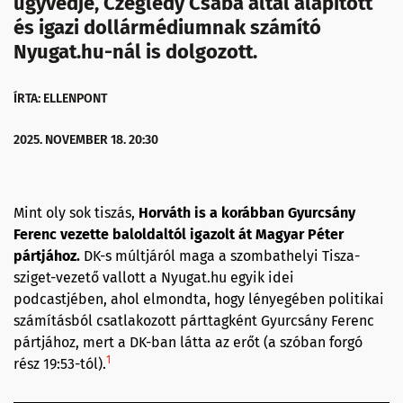
ügyvédje, Czeglédy Csaba által alapított
és igazi dollármédiumnak számító
Nyugat.hu-nál is dolgozott.
ÍRTA: ELLENPONT
2025. NOVEMBER 18. 20:30
Mint oly sok tiszás,
Horváth is a korábban Gyurcsány
Ferenc vezette baloldaltól igazolt át Magyar Péter
pártjához.
DK-s múltjáról maga a szombathelyi Tisza-
sziget-vezető vallott a Nyugat.hu egyik idei
podcastjében, ahol elmondta, hogy lényegében politikai
számításból csatlakozott párttagként Gyurcsány Ferenc
pártjához, mert a DK-ban látta az erőt (a szóban forgó
1
rész 19:53-tól).