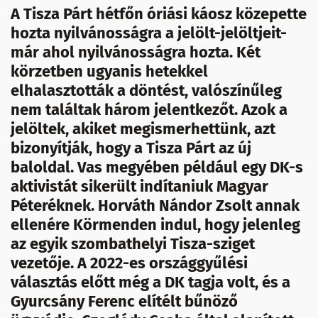
A Tisza Párt hétfőn óriási káosz közepette
hozta nyilvánosságra a jelölt-jelöltjeit-
már ahol nyilvánosságra hozta. Két
körzetben ugyanis hetekkel
elhalasztották a döntést, valószínűleg
nem találtak három jelentkezőt. Azok a
jelöltek, akiket megismerhettünk, azt
bizonyítják, hogy a Tisza Párt az új
baloldal. Vas megyében például egy DK-s
aktivistát sikerült indítaniuk Magyar
Péteréknek. Horváth Nándor Zsolt annak
ellenére Körmenden indul, hogy jelenleg
az egyik szombathelyi Tisza-sziget
vezetője. A 2022-es országgyűlési
választás előtt még a DK tagja volt, és a
Gyurcsány Ferenc elítélt bűnöző