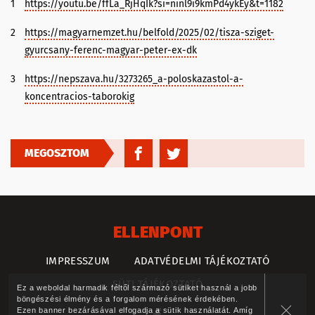
1
https://youtu.be/ffLa_RjHqIk?si=ninl9i9kmPd4ykEy&t=1182
2
https://magyarnemzet.hu/belfold/2025/02/tisza-sziget-
gyurcsany-ferenc-magyar-peter-ex-dk
3
https://nepszava.hu/3273265_a-poloskazastol-a-
koncentracios-taborokig
MEGOSZTOM
ELLENPONT
IMPRESSZUM
ADATVÉDELMI TÁJÉKOZTATÓ
SÜTI TÁJÉKOZTATÓ
Ez a weboldal harmadik féltől származó sütiket használ a jobb
böngészési élmény és a forgalom mérésének érdekében.
Ezen banner bezárásával elfogadja a sütik használatát. Amíg