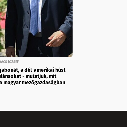
VACS JOZSEF
abonát, a dél-amerikai húst
ulánsokat - mutatjuk, mit
rt a magyar mezőgazdaságban