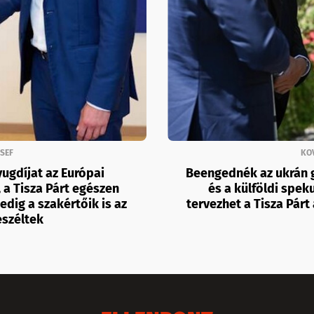
SEF
KO
nyugdíjat az Európai
Beengednék az ukrán g
 a Tisza Párt egészen
és a külföldi spek
dig a szakértőik is az
tervezhet a Tisza Pá
eszéltek