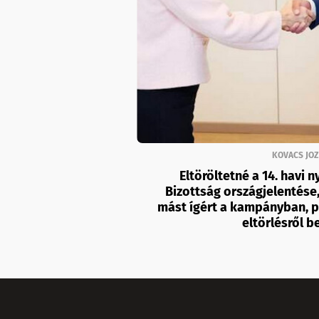
KOVACS JOZ
Eltöröltetné a 14. havi 
Bizottság országjelentése,
mást ígért a kampányban, pe
eltörlésről b