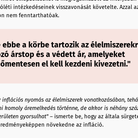
jóléti intézkedéseinek visszavonását követelte. Azzal a
on nem fenntarthatóak.
 ebbe a körbe tartozik az élelmiszerek
zó árstop és a védett ár, amelyeket
őmentesen el kell kezdeni kivezetni."
inflációs nyomás az élelmiszerek vonatkozásában, tehát
mi komoly áremelkedés történne, de akkor is néhány szá
területen gyorsulhat
"
– ismerte be, hogy az általa sürget
eredményeképpen növekedne az infláció.