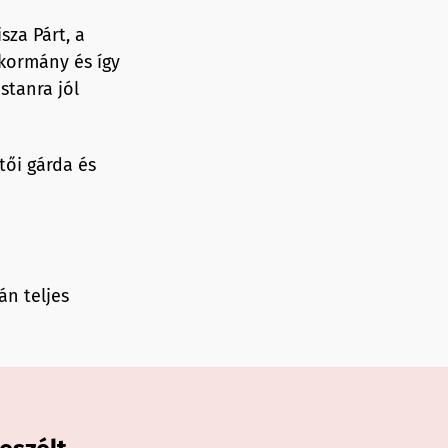
sza Párt, a
kormány és így
stanra jól
tői gárda és
n teljes