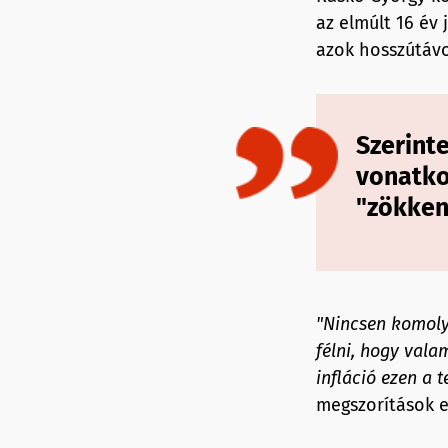
az elmúlt 16 év 
azok hosszútáv
Szerinte
vonatko
"zökken
"
Nincsen komoly 
félni, hogy vala
infláció ezen a 
megszorítások 