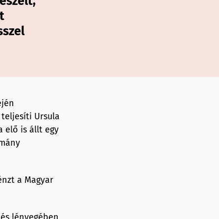
eszélt,
t
sszel
ején
eljesíti Ursula
elő is állt egy
rmány
énzt a Magyar
 és lényegében