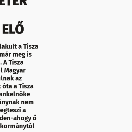
PÉTER
 ELŐ
akult a Tisza
 már meg is
 A Tisza
ől Magyar
ulnak az
 óta a Tisza
bankelnöke
mánynak nem
egteszi a
inden-ahogy ő
-kormánytól