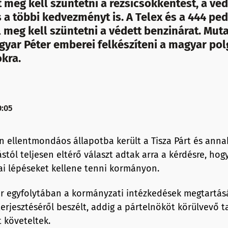
 meg kell szüntetni a rezsicsökkentést, a véd
 a többi kedvezményt is. A Telex és a 444 pedig
 meg kell szüntetni a védett benzinárat. Mut
gyar Péter emberei felkészíteni a magyar pol
kra.
0:05
 ellentmondáos állapotba került a Tisza Párt és anna
stól teljesen eltérő választ adtak arra a kérdésre, hog
ai lépéseket kellene tenni kormányon.
r egyfolytában a kormányzati intézkedések megtartásá
erjesztéséről beszélt, addig a pártelnököt körülvevő 
 követeltek.