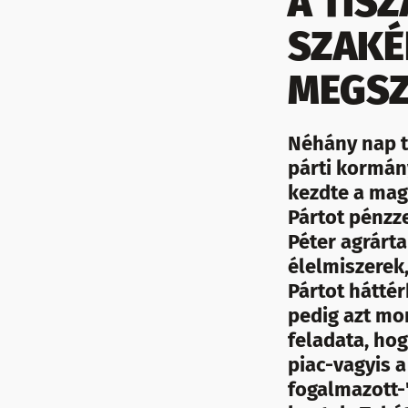
A TIS
SZAKÉ
MEGSZ
Néhány nap te
párti kormány
kezdte a mag
Pártot pénzz
Péter agrárta
élelmiszerek,
Pártot hátté
pedig azt mo
feladata, hog
piac-vagyis 
fogalmazott-