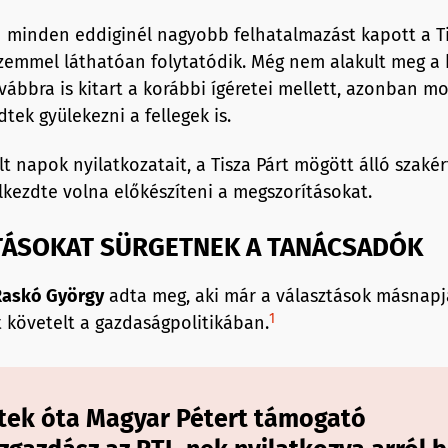
én minden eddiginél nagyobb felhatalmazást kapott a Ti
zemmel láthatóan folytatódik. Még nem alakult meg a 
ábbra is kitart a korábbi ígéretei mellett, azonban mo
tek gyülekezni a fellegek is.
t napok nyilatkozatait, a Tisza Párt mögött álló szakér
kezdte volna előkészíteni a megszorításokat.
ÁSOKAT SÜRGETNEK A TANÁCSADÓK
Raskó
György
adta meg, aki már a választások másnapjá
1
t követelt a gazdaságpolitikában.
tek óta Magyar Pétert támogató