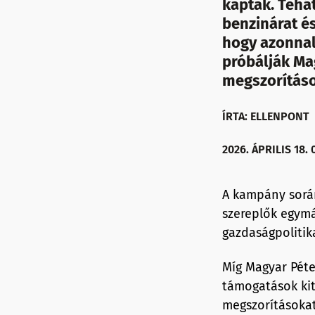
kaptak. Tehát
benzinárat és
hogy azonnal
próbálják Ma
megszorításo
ÍRTA: ELLENPONT
2026. ÁPRILIS 18. 
A kampány során
szereplők egymá
gazdaságpolitik
Míg Magyar Péte
támogatások kit
megszorításokat