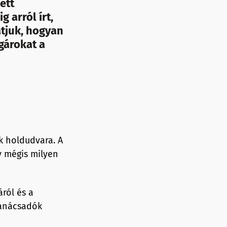
ett
 arról írt,
atjuk, hogyan
gárokat a
k holdudvara. A
y mégis milyen
ról és a
tanácsadók