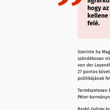
agrárkö
hogy az
kellene
felé.
Szerinte ha Mag
szándékosan vis
von der Leyenék 
27 pontos köve
politikájának fe
Természetesen B
Péter-kormánynak
Raskó György ko