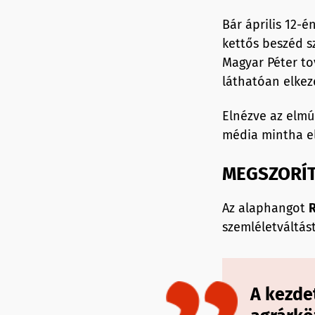
Bár április 12-
kettős beszéd s
Magyar Péter tov
láthatóan elkezd
Elnézve az elmúl
média mintha el
MEGSZORÍT
Az alaphangot
szemléletváltás
A kezde