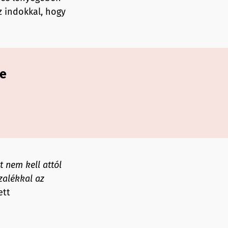
z indokkal, hogy
re
 nem kell attól
zalékkal az
ett