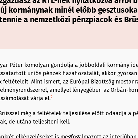
zgazdász az RTL-nek nyilatkozva arról b
 új kormánynak minél előbb gesztusoka
 tennie a nemzetközi pénzpiacok és Brü
yar Péter komolyan gondolja a jobboldali kormány id
szatartott uniós pénzek hazahozatalát, akkor gyorsan t
feltételeit. Mint ismert, az Európai Bizottság mostanra 
telményrendszerrel, amellyel lényegében az Orbán-ko
2
lszámolását várja el.
rüsszel még a feltételek teljesülése előtt odaadja a p
, de utána teljesíteni kell.
nkrét elképzeléseket is megfogalmazott az interjúban