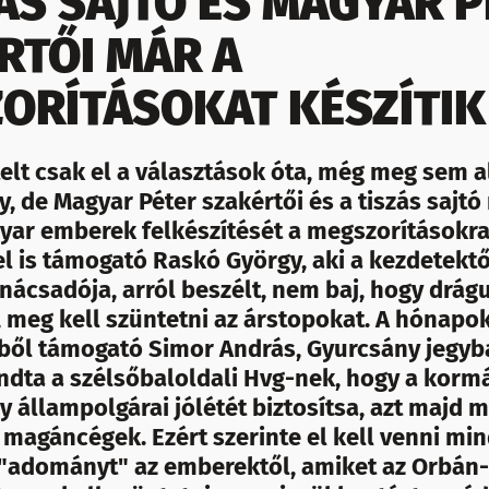
ZÁS SAJTÓ ÉS MAGYAR 
RTŐI MÁR A
ORÍTÁSOKAT KÉSZÍTIK
lt csak el a választások óta, még meg sem al
, de Magyar Péter szakértői és a tiszás sajtó
yar emberek felkészítését a megszorításokra.
el is támogató Raskó György, aki a kezdetekt
nácsadója, arról beszélt, nem baj, hogy drág
 meg kell szüntetni az árstopokat. A hónapok
rből támogató Simor András, Gyurcsány jegy
ndta a szélsőbaloldali Hvg-nek, hogy a kor
y állampolgárai jólétét biztosítsa, azt majd m
a magáncégek. Ezért szerinte el kell venni m
"adományt" az emberektől, amiket az Orbán