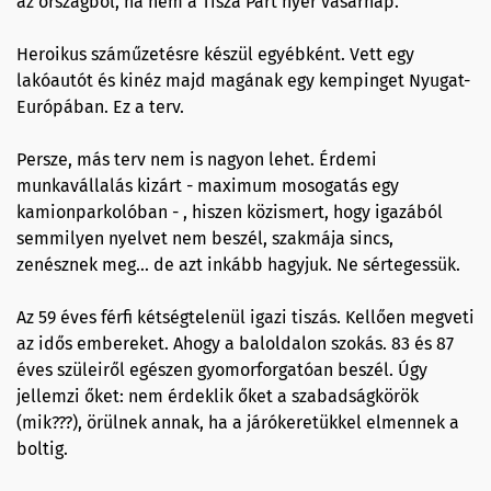
az országból, ha nem a Tisza Párt nyer vasárnap.
Heroikus száműzetésre készül egyébként. Vett egy
lakóautót és kinéz majd magának egy kempinget Nyugat-
Európában. Ez a terv.
Persze, más terv nem is nagyon lehet. Érdemi
munkavállalás kizárt - maximum mosogatás egy
kamionparkolóban - , hiszen közismert, hogy igazából
semmilyen nyelvet nem beszél, szakmája sincs,
zenésznek meg... de azt inkább hagyjuk. Ne sértegessük.
Az 59 éves férfi kétségtelenül igazi tiszás. Kellően megveti
az idős embereket. Ahogy a baloldalon szokás. 83 és 87
éves szüleiről egészen gyomorforgatóan beszél. Úgy
jellemzi őket: nem érdeklik őket a szabadságkörök
(mik???), örülnek annak, ha a járókeretükkel elmennek a
boltig.