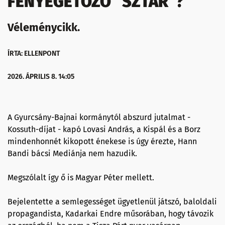
FENYEGETŐZŐ "SZTÁR"?
Véleménycikk.
ÍRTA: ELLENPONT
2026. ÁPRILIS 8. 14:05
A Gyurcsány-Bajnai kormánytól abszurd jutalmat -
Kossuth-díjat - kapó Lovasi András, a Kispál és a Borz
mindenhonnét kikopott énekese is úgy érezte, Hann
Bandi bácsi Mediánja nem hazudik.
Megszólalt így ő is Magyar Péter mellett.
Bejelentette a semlegességet ügyetlenül játszó, baloldali
propagandista, Kadarkai Endre műsorában, hogy távozik