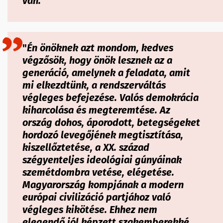
van.
"
"
Én önöknek azt mondom, kedves
végzősök, hogy önök lesznek az a
generáció, amelynek a feladata, amit
mi elkezdtünk, a rendszerváltás
végleges befejezése. Valós demokrácia
kiharcolása és megteremtése. Az
ország dohos, áporodott, betegségeket
hordozó levegőjének megtisztítása,
kiszellőztetése, a XX. század
szégyenteljes ideológiai gúnyáinak
szemétdombra vetése, elégetése.
Magyarország kompjának a modern
európai civilizáció partjához való
végleges kikötése. Ehhez nem
elegendő jól képzett szakemberekké