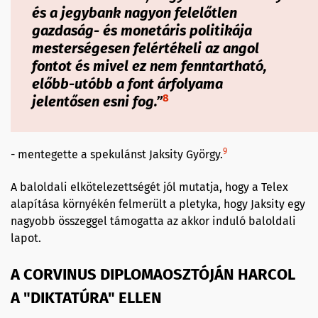
és a jegybank nagyon felelőtlen
gazdaság- és monetáris politikája
mesterségesen felértékeli az angol
fontot és mivel ez nem fenntartható,
előbb-utóbb a font árfolyama
8
jelentősen esni fog.”
9
- mentegette a spekulánst Jaksity György.
A baloldali elkötelezettségét jól mutatja, hogy a Telex
alapítása környékén felmerült a pletyka, hogy Jaksity egy
nagyobb összeggel támogatta az akkor induló baloldali
lapot.
A CORVINUS DIPLOMAOSZTÓJÁN HARCOL
A "DIKTATÚRA" ELLEN