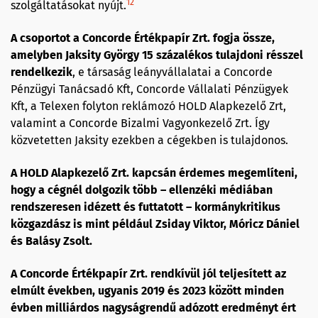
12
szolgáltatásokat nyújt.
A csoportot a Concorde Értékpapír Zrt. fogja
össze,
amelyben
Jaksity
György 15 százalékos tulajdoni résszel
rendelkezik
, e társaság leányvállalatai a Concorde
Pénzügyi Tanácsadó Kft, Concorde Vállalati Pénzügyek
Kft, a Telexen folyton reklámozó HOLD Alapkezelő Zrt,
valamint a Concorde Bizalmi Vagyonkezelő Zrt. Így
közvetetten Jaksity ezekben a cégekben is tulajdonos.
A HOLD Alapkezelő Zrt. kapcsán érdemes megemlíteni,
hogy a cégnél dolgozik több – ellenzéki médiában
rendszeresen idézett és futtatott – kormánykritikus
közgazdász is mint például Zsiday Viktor, Móricz Dániel
és Balásy Zsolt.
A Concorde
Értékpapír Zrt.
rendkívül jól teljesített az
elmúlt években, ugyanis 2019 és 2023 között minden
évben milliárdos nagyságrendű adózott eredményt ért