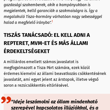
gazdasági szakemberek, akik a kampányukban is
megjelentek, kellő garanciák a szakmaiságra is. Így a
megalakuló Tisza-kormány várhatóan nagy sebességgel
1
halad a megfelelő irányba".
TISZÁS TANÁCSADÓ: EL KELL ADNI A
REPTERET, MVM-ET ÉS MÁS ÁLLAMI
ÉRDEKELTSÉGEKET
A milliárdos emellett számos javaslatot is
megfogalmazott a Tisza Párt számára, ezek közül
érdemes kiemelni az állami beavatkozás csökkentésének
javaslatát, ami egyet jelent az árstopok, illetve végső
soron a rezsicsökkentés eltörlésével.
"Ideje leszámolni az állam mindenható
szerepével kapcsolatos illúziókkal, és a