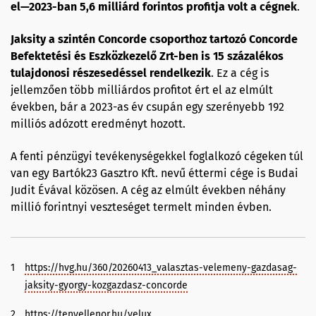
el—
2023-ban 5,6 milliárd forintos profitja volt a cégnek
.
Jaksity
a szintén Concorde csoporthoz tartozó Concorde
Befektetési és Eszközkezelő Zrt-ben is 15 százalékos
tulajdonosi részesedéssel rendelkezik
. Ez a cég is
jellemzően több milliárdos profitot ért el az elmúlt
években, bár a 2023-as év csupán egy szerényebb 192
milliós adózott eredményt hozott.
A fenti pénzügyi tevékenységekkel foglalkozó cégeken túl
van egy Bartók23 Gasztro Kft. nevű éttermi cége is Budai
Judit Évával közösen. A cég az elmúlt években néhány
millió forintnyi veszteséget termelt minden évben.
1
https://hvg.hu/360/20260413_valasztas-velemeny-gazdasag-
jaksity-gyorgy-kozgazdasz-concorde
2
https://tenyellenor.hu/velux