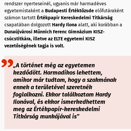
rendszer nyerteseinél, ugyanis már harmadéves
egyetemistaként a
Budapesti Értéktőzsde
előfutáraként
számon tartott
Értékpapír Kereskedelmi Titkárság
csapatában dolgozott
Hardy Ilona
alatt, aki korábban a
Dunaújvárosi Münnich Ferenc Gimnázium KISZ-
csúcstitkára, illetve az ELTE egyetemi KISZ
vezetőségének tagja is volt.
„A történet még az egyetemen
kezdődött. Harmadikos lehettem,
amikor már tudtam, hogy a szakmának
ennek a területével szeretnék
foglalkozni. Ekkor találkoztam Hardy
Ilonával, és ekkor ismerkedhettem
meg az Értékpapír-kereskedelmi
Titkárság munkájával is”