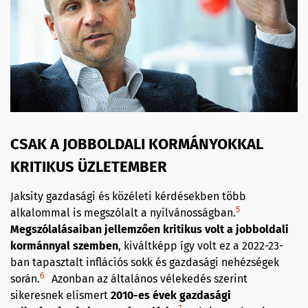
CSAK A JOBBOLDALI KORMÁNYOKKAL
KRITIKUS ÜZLETEMBER
Jaksity gazdasági és közéleti kérdésekben több
5
alkalommal is megszólalt a nyilvánosságban.
Megszólalásaiban jellemzően kriti
kus volt a jobboldali
k
ormánnyal szemben
, kiváltképp így volt ez a 2022-23-
ban tapasztalt inflációs sokk és gazdasági nehézségek
6
során.
Azonban az általános vélekedés szerint
sikeresnek elismert
2010-es évek gazdasági