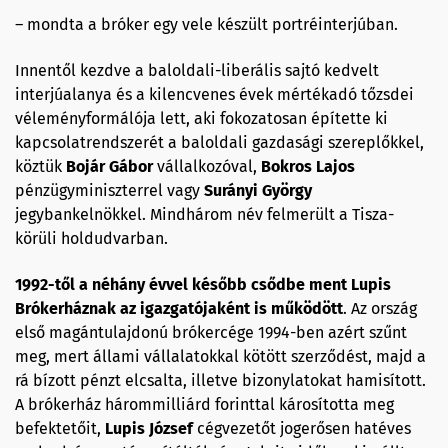
–
mondta a bróker egy vele készült portréinterjúban.
Innentől kezdve a baloldali-liberális sajtó kedvelt
interjúalanya és a kilencvenes évek mértékadó tőzsdei
véleményformálója lett, aki fokozatosan építette ki
kapcsolatrendszerét a baloldali gazdasági szereplőkkel,
köztük
Bojár Gábor
vállalkozóval,
Bokros Lajos
pénzügyminiszterrel vagy
Surányi György
jegybankelnökkel. Mindhárom név felmerült a Tisza-
körüli holdudvarban.
1992-től a néhány évvel később csődbe ment
Lupis
Brókerháznak az igazgatójaként is működött
. Az ország
első magántulajdonú brókercége 1994-ben azért szűnt
meg, mert állami vállalatokkal kötött szerződést, majd a
rá bízott pénzt elcsalta, illetve bizonylatokat hamisított.
A brókerház hárommilliárd forinttal károsította meg
befektetőit,
Lupis József
cégvezetőt jogerősen hatéves