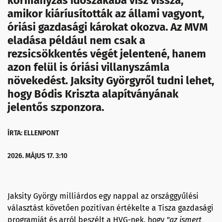
kormányzás időszakába visz vissza,
amikor kiáríusították az állami vagyont,
óriási gazdasági károkat okozva. Az MVM
eladása például nem csak a
rezsicsökkentés végét jelentené, hanem
azon felül is óriási villanyszámla
növekedést. Jaksity Györgyről tudni lehet,
hogy Bódis Kriszta alapítványának
jelentős szponzora.
ÍRTA: ELLENPONT
2026. MÁJUS 17. 3:10
Jaksity György milliárdos egy nappal az országgyűlési
választást követően pozitívan értékelte a Tisza gazdasági
programját és arról beszélt a HVG-nek, hogy
"az ismert