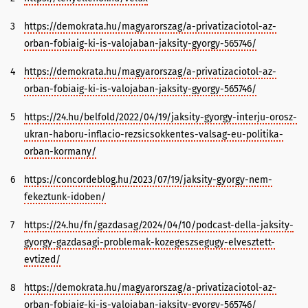
3
https://demokrata.hu/magyarorszag/a-privatizaciotol-az-
orban-fobiaig-ki-is-valojaban-jaksity-gyorgy-565746/
4
https://demokrata.hu/magyarorszag/a-privatizaciotol-az-
orban-fobiaig-ki-is-valojaban-jaksity-gyorgy-565746/
5
https://24.hu/belfold/2022/04/19/jaksity-gyorgy-interju-orosz-
ukran-haboru-inflacio-rezsicsokkentes-valsag-eu-politika-
orban-kormany/
6
https://concordeblog.hu/2023/07/19/jaksity-gyorgy-nem-
fekeztunk-idoben/
7
https://24.hu/fn/gazdasag/2024/04/10/podcast-della-jaksity-
gyorgy-gazdasagi-problemak-kozegeszsegugy-elvesztett-
evtized/
8
https://demokrata.hu/magyarorszag/a-privatizaciotol-az-
orban-fobiaig-ki-is-valojaban-jaksity-gyorgy-565746/