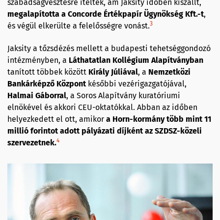
szabadság­vesztésre ítélték, ám Jaksity időben kiszállt,
megalapította a Concorde Értékpapír Ügynökség Kft.-t
,
3
és végül elkerülte a felelősségre vonást.
Jaksity a tőzsdézés mellett a budapesti tehetséggondozó
intézményben, a
Láthatatlan Kollégium Alapítványban
tanított többek között
Király Júliával
, a
Nemzetközi
Bankárképző Központ
későbbi vezérigazgatójával,
Halmai Gáborral
, a Soros Alapítvány kuratóriumi
elnökével és akkori CEU-oktatókkal. Abban az időben
helyezkedett el ott, amikor
a Horn-kormány több mint 11
millió forintot adott pályázati díjként az SZDSZ-közeli
4
szervezetnek.