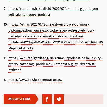
9
https://mandiner.hu/belfold/2022/07/aki-mindig-jo-helyen-
volt-jaksity-gyorgy-portreja
10
https://444.hu/2022/07/26/jaksity-gyorgy-a-corvinus-
diplomaosztojan-arra-szolitotta-fel-a-vegzosoket-hogy-
harcoljanak-ki-valos-demokraciat-az-orszagban?
fbclid=IwAR1YhijoUWoMxCI7qaY2M9LP3w5qtpdrfZVRGh86ASBIG
MAp2lF4AxHEcEs
11
https://24.hu/fn/gazdasag/2024/04/10/podcast-della-jaksity-
gyorgy-gazdasagi-problemak-kozegeszsegugy-elvesztett-
evtized/
12
https://www.con.hu/bemutatkozas/
MEGOSZTOM