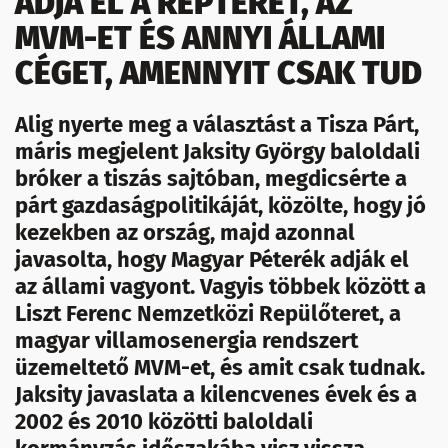
ADJA EL A REPTERET, AZ
MVM-ET ÉS ANNYI ÁLLAMI
CÉGET, AMENNYIT CSAK TUD
Alig nyerte meg a választást a Tisza Párt,
máris megjelent Jaksity György baloldali
bróker a tiszás sajtóban, megdicsérte a
párt gazdaságpolitikáját, közölte, hogy jó
kezekben az ország, majd azonnal
javasolta, hogy Magyar Péterék adják el
az állami vagyont. Vagyis többek között a
Liszt Ferenc Nemzetközi Repülőteret, a
magyar villamosenergia rendszert
üzemeltető MVM-et, és amit csak tudnak.
Jaksity javaslata a kilencvenes évek és a
2002 és 2010 közötti baloldali