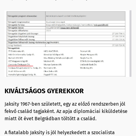
KIVÁLTSÁGOS GYEREKKOR
Jaksity 1967-ben született, egy az előző rendszerben jól
fekvő család tagjaként. Az apja diplomáciai kiküldetése
miatt öt évet Belgrádban töltött a család.
A fiatalabb Jaksity is jól helyezkedett a szocialista