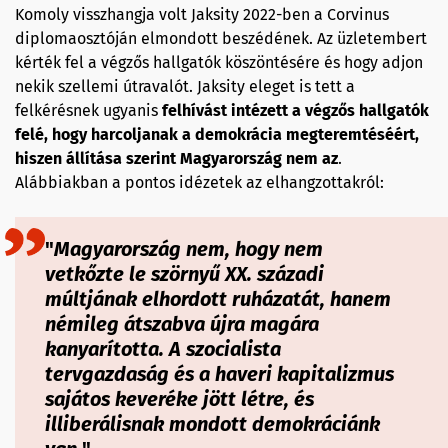
Komoly visszhangja volt Jaksity 2022-ben a Corvinus
diplomaosztóján elmondott beszédének. Az üzletembert
kérték fel a végzős hallgatók köszöntésére és hogy adjon
nekik szellemi útravalót. Jaksity eleget is tett a
felkérésnek ugyanis
felhívást intézett a végzős hallgatók
felé, hogy harcoljanak a demokrácia megteremtés
éért,
hiszen
állítása szerint
Magyarország nem az
.
Alábbiakban a pontos idézetek az elhangzottakról:
"
Magyarország nem, hogy nem
vetkőzte le szörnyű XX. századi
múltjának elhordott ruházatát, hanem
némileg átszabva újra magára
kanyarította. A szocialista
tervgazdaság és a haveri kapitalizmus
sajátos keveréke jött létre, és
illiberálisnak
mondott demokráciánk