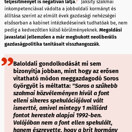
7
teljesítményét is
negatívan látja
.
Jaksity szakmai
inkompetenciával vádolta a jobboldali kormányt és
állítása szerint az elmúlt évek gazdasági nehézségei
elsősorban a kabinet intézkedéseinek tudhatóak be, nem
pedig a kedvezőtlen külső körülményeknek.
Megoldási
javaslatai jellemzően a már megbukott neoliberális
gazdaságpolitika tanításait visszhangozzák
.
Baloldali gondolkodását mi sem
bizonyítja jobban, mint hogy az erősen
vitatható módon meggazdagodó Soros
Györgyöt is méltatta:
"Soros a szűkebb
szakmai közvéleményen kívül a font
elleni sikeres spekulációjával vált
ismertté, amivel mintegy 1 milliárd
fontot kerestek alapjai 1992-ben.
Valójában nem a font ellen spekulált,
hanem észrevette, hogy a brit kormány