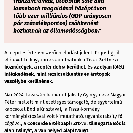
tranzakciókkal, utóbbiak sale and
leaseback megoldásai középtávon
több ezer milliárdos (GDP arányosan
pár százalékpontos) csökkenést
hozhatnak az államadósságban."
A leépítés értelemszerűen eladást jelent. Ez pedig jól
előrevetíti, hogy mire számíthatunk a Tisza Párttól:
a
közműcégek, a reptér dobra kerülhet, és az olyan jóléti
intézkedések, mint rezsicsökkentés és árstopok
veszélybe kerülnének.
Már 2024. tavaszán felmerült Jaksity György neve Magyar
Péter mellett mint esetleges támogató, de egyértelmű
kapcsolat Bódis Krisztával, a Tisza-kormány
kormánybiztosával volt kimutatható, ugyanis Jaksity fő
cégével, a
Concorde Értékpapír Zrt
-vel
támogatta Bódis
2
alapítványát, a Van helyed Alapítványt
.