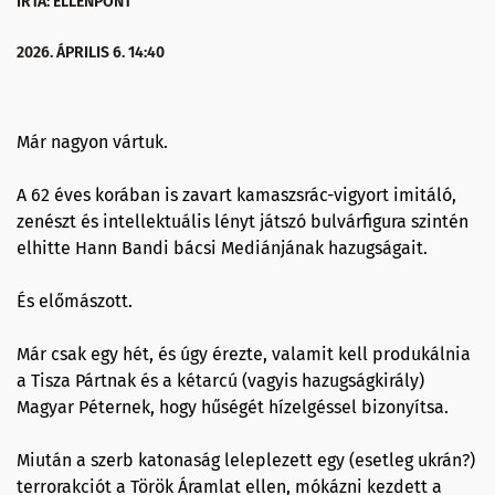
ÍRTA: ELLENPONT
2026. ÁPRILIS 6. 14:40
Már nagyon vártuk.
A 62 éves korában is zavart kamaszsrác-vigyort imitáló,
zenészt és intellektuális lényt játszó bulvárfigura szintén
elhitte Hann Bandi bácsi Mediánjának hazugságait.
És előmászott.
Már csak egy hét, és úgy érezte, valamit kell produkálnia
a Tisza Pártnak és a kétarcú (vagyis hazugságkirály)
Magyar Péternek, hogy hűségét hízelgéssel bizonyítsa.
Miután a szerb katonaság leleplezett egy (esetleg ukrán?)
terrorakciót a Török Áramlat ellen, mókázni kezdett a