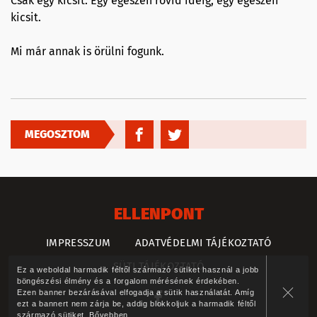
Csak egy kicsit. Egy egészen rövid ideig, egy egészen
kicsit.
Mi már annak is örülni fogunk.
MEGOSZTOM
ELLENPONT
IMPRESSZUM
ADATVÉDELMI TÁJÉKOZTATÓ
SÜTI TÁJÉKOZTATÓ
Ez a weboldal harmadik féltől származó sütiket használ a jobb
böngészési élmény és a forgalom mérésének érdekében.
Ezen banner bezárásával elfogadja a sütik használatát. Amíg
ezt a bannert nem zárja be, addig blokkoljuk a harmadik féltől
származó sütiket.
Bővebben