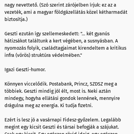
nagy nevettető. (Szó szerint zárójelben írjuk: ez az a
vezeték, ami a magyar földgázellátás közel kétharmadát
biztosítja.)
Geszti ezután így szellemeskedett: "... két gyanús
hátizsákot találtunk a kert végében, a susnyásban. A
nyomozás folyik, családtagjaimat kirendeltem a kritikus
infra (vörös) struktúra védelmében."
Igazi Geszti-humor.
Könnyen viccelődik. Postabank, Princz, SZDSZ meg a
többiek. Geszti mindig jól élt, most is. Neki aztán
mindegy, hogyha ellátási gondok lennének, mennyire
drágulna meg az energia. Ki tudja fizetni.
Ezért is lesz jó a vasárnapi Fidesz-győzelem. Legalább
megint egy kicsit Geszti és társai befogják a szájukat.