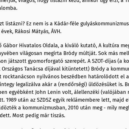
merjük, világos, hogy listázni kezd, amikor úgy érzi, a Ti
talomba.
zt listázni? Ez nem is a Kádár-féle gulyáskommunizmus
évek, Rákosi Mátyás, ÁVH.
 Gábor Hivatalos Oldala, a kiváló kutató, A kultúra me
yvében világosan megírta Bródy múltját. Sok más mell
son játszott gyomorforgató szerepét. A SZOT-díjas (a 
 Országos Tanácsa díjával kitüntetett) Bródy a kommu
tt rocktanácson nyilvános beszédben határolódott el a
integy legalizálva akár a (rendőrségi) üldözésüket is. 
en egyébként John Lenin volt, álellenzéki (valójában 
tt. 1989 után az SZDSZ egyik reklámembere lett, majd e
üldözték a kommunizmusban, 2010 után meg - mily meg
dett. Most pedig már tiszás.