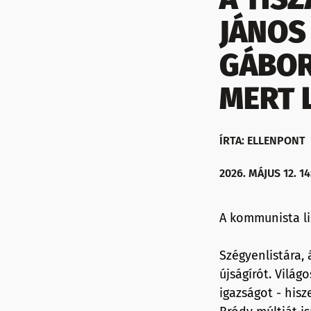
JÁNOS
GÁBOR
MERT 
ÍRTA: ELLENPONT
2026. MÁJUS 12. 14
A kommunista li
Szégyenlistára, 
újságírót. Vilá
igazságot - hisz