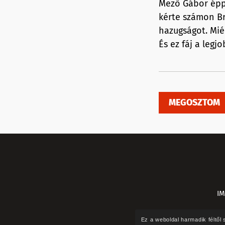
Mező Gábor éppe
kérte számon Br
hazugságot. Mié
És ez fáj a legj
MEGOSZTOM
I
Ez a weboldal harmadik féltő