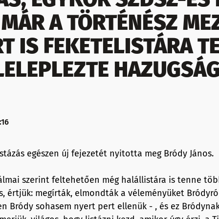
 MÁR A TÖRTÉNÉSZ ME
T IS FEKETELISTÁRA T
LELEPLEZTE HAZUGSÁG
:16
stázás egészen új fejezetét nyitotta meg Bródy János.
álmai szerint feltehetően még halállistára is tenne töb
gos, értjük: megírták, elmondták a véleményüket Bródyr
en Bródy sohasem nyert pert ellenük - , és ez Bródynak