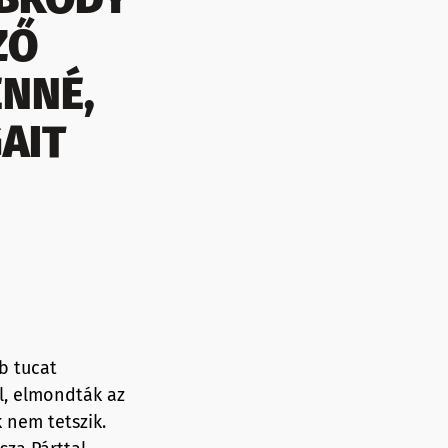
ZŐ
ENNÉ,
AIT
b tucat
ól, elmondták az
 nem tetszik.