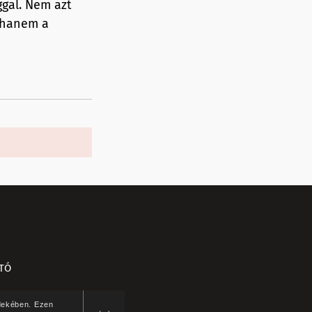
ggal. Nem azt
, hanem a
ATÓ
rdekében. Ezen