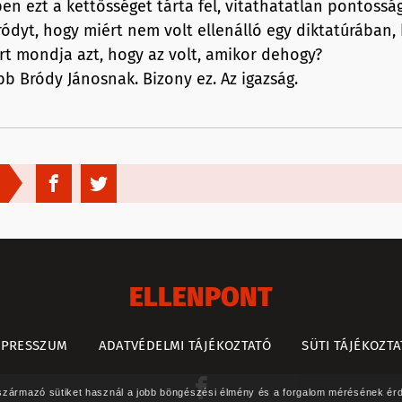
n ezt a kettősséget tárta fel, vitathatatlan pontossá
ódyt, hogy miért nem volt ellenálló egy diktatúrában
rt mondja azt, hogy az volt, amikor dehogy?
obb Bródy Jánosnak. Bizony ez. Az igazság.
ELLENPONT
MPRESSZUM
ADATVÉDELMI TÁJÉKOZTATÓ
SÜTI TÁJÉKOZT
l származó sütiket használ a jobb böngészési élmény és a forgalom mérésének é