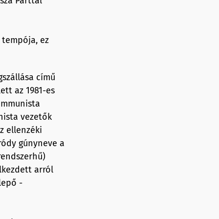
sza Párttal
 tempója, ez
gszállása című
ett az 1981-es
kommunista
nista vezetők
z ellenzéki
Bródy gúnyneve a
rendszerhű)
lkezdett arról
lepő -