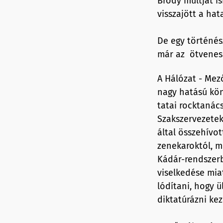
Bródy múltját is
visszajött a ha
De egy történés
már az ötvenes 
A Hálózat - Mező
nagy hatású kön
tatai rocktanác
Szakszervezetek
által összehívo
zenekaroktól, m
Kádár-rendszerb
viselkedése mia
lódítani, hogy 
diktatúrázni kez