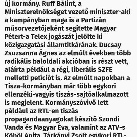
új kormány. Ruff Bálint, a
Miniszterelnökséget vezető miniszter-aki
a kampányban maga is a Partizán
műsorvezetőjeként segítette Magyar
Pétert-a Telex jogászát jelölte ki
közigazgatási államtitkárának. Ducsay
Zsuzsanna Ágnes az elmúlt években több
radikális baloldali akcióban is részt vett,
aláírta például a régi, liberális SZFE
melletti petíciót is. Az elmúlt napokban a
Tisza-kormányban már több egykori
ellenzéki-vagyis tiszás-sajtóalkalmazott
is megjelent. Kormányszóvivő lett
például az RTL-en tiszás
propagandaanyagokat készítő Szondi
Vanda és Magyar Éva, valamint az ATV-s
Köböl Anita, Tárkányi Zsolt egykori RTL-