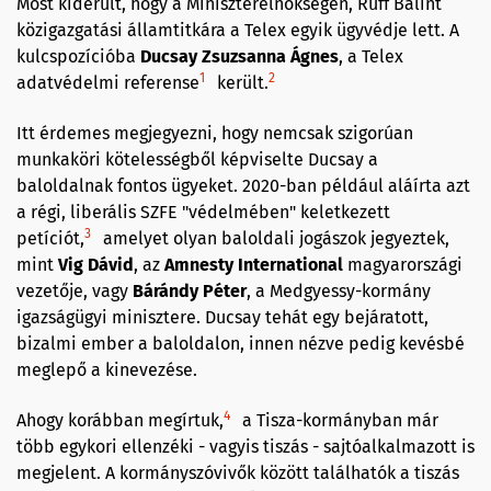
Most kiderült, hogy a Miniszterelnökségen, Ruff Bálint
közigazgatási államtitkára a Telex egyik ügyvédje lett. A
kulcspozícióba
Ducsay Zsuzsanna Ágnes
, a Telex
1
2
adatvédelmi referense
került.
Itt érdemes megjegyezni, hogy nemcsak szigorúan
munkaköri kötelességből képviselte Ducsay a
baloldalnak fontos ügyeket. 2020-ban például aláírta azt
a régi, liberális SZFE "védelmében" keletkezett
3
petíciót,
amelyet olyan baloldali jogászok jegyeztek,
mint
Vig
Dávid
, az
Amnesty International
magyarországi
vezetője, vagy
Bárándy Péter
, a Medgyessy-kormány
igazságügyi minisztere. Ducsay tehát egy bejáratott,
bizalmi ember a baloldalon, innen nézve pedig kevésbé
meglepő a kinevezése.
4
Ahogy korábban megírtuk,
a Tisza-kormányban már
több egykori ellenzéki - vagyis tiszás - sajtóalkalmazott is
megjelent. A kormányszóvivők között találhatók a tiszás